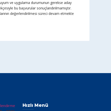
at uyum ve uygulama durumunun gerekse aday
erekçesiyle bu başvurular sonuçlandırılmamıştır.
larının değerlendirilmesi süreci devam etmekte
Hızlı Menü
elendirme