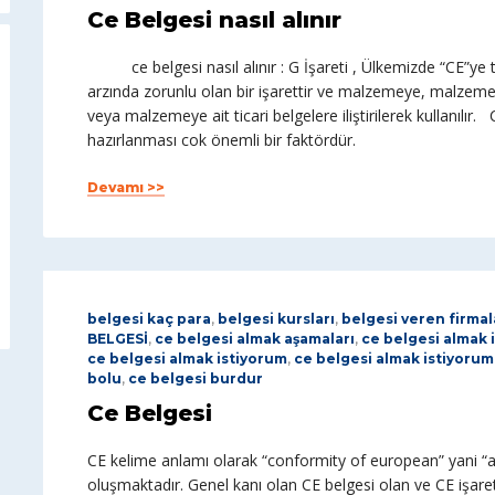
Ce Belgesi nasıl alınır
ce belgesi nasıl alınır : G İşareti , Ülkemizde “CE”ye 
arzında zorunlu olan bir işarettir ve malzemeye, malzemey
veya malzemeye ait ticari belgelere iliştirilerek kullanılır
hazırlanması cok önemli bir faktördür.
Devamı >>
belgesi kaç para
,
belgesi kursları
,
belgesi veren firmal
BELGESİ
,
ce belgesi almak aşamaları
,
ce belgesi almak 
ce belgesi almak istiyorum
,
ce belgesi almak istiyorum
bolu
,
ce belgesi burdur
Ce Belgesi
CE kelime anlamı olarak “conformity of european” yani “a
oluşmaktadır. Genel kanı olan CE belgesi olan ve CE işaret