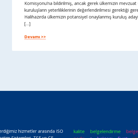
Komisyonu’na bildirilmiş, ancak gerek ülkemizin mevzu
kuruluşların yeterliliklerinin değerlendirilmesi gerektiği g
Halihazırda ülkemizin potansiyel onaylanmış kuruluş aday
[…]
Devamı >>
erdiğimiz hizmetler arasında ISO
kalite belgelendirme
belg
netim Sistemleri, TSE ve CE