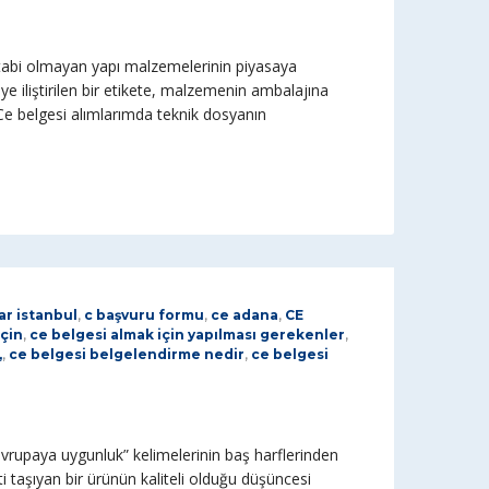
tabi olmayan yapı malzemelerinin piyasaya
e iliştirilen bir etikete, malzemenin ambalajına
. Ce belgesi alımlarımda teknik dosyanın
ar istanbul
,
c başvuru formu
,
ce adana
,
CE
için
,
ce belgesi almak için yapılması gerekenler
,
,
,
ce belgesi belgelendirme nedir
,
ce belgesi
vrupaya uygunluk” kelimelerinin baş harflerinden
i taşıyan bir ürünün kaliteli olduğu düşüncesi