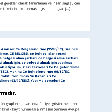
emel gerekler olarak tanımlanan ve insan sağlığı, can
ve tüketicinin korunması açısından asgari […]
,
Asansör Ce Belgelendirme (95/16/EC)
,
Basınçlı
dirme
,
CE BELGESİ
,
ce belgesi alan resmi
e belgesi alma şartları
,
ce belgesi alma sartları
,
i almak için
,
ce belgesi almak için yapılması
ak istiyorum,
,
Gezi Tekneleri Ce Belgelendirme
/EEC)
,
Makina Ce Belgelendirme 98/37/EC
,
z Yakıtlı Yeni Sıcak Su Kazanları Ce
dirme (93/42/EEC)
,
Yapı Malzemeleri Ce
mıdır.
rün grupları kapsamında faaliyet göstermek üzere
ları kimlik kayıt numarası alınmasını teminen Avrupa