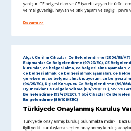
yanlıştır. CE belgesi olan ve CE işareti taşıyan bir ürün t
ve mal güvenliği, hayvan ve bitki yaşam ve sağlığı, çevre 
Devamı >>
Alçak Gerilim Cihazları Ce Belgelendirme (2006/95/AT)
Ekipmanlar Ce Belgelendirme (97/23/EC)
,
CE Belgelen
kurumlar
,
ce belgesi alma
,
ce belgesi alma aşamaları
,
c
ce belgesi almak
,
ce belgesi almak aşamaları
,
ce belges
gerekenler
,
ce belgesi almak istiyorum
,
ce belgesi alm
(94/25/EC)
,
Kişisel Koruyucu Ce Belgelendirme (89/686
Oyuncaklar Ce Belgelendirme (88/378/EEC)
,
Sıvı ve Ga
Belgelendirme (92/42/EEC)
,
Tıbbi Cihazlar Ce Belgelen
Belgelendirme (89/106/EEC)
Türkiyede Onaylanmış Kuruluş Var
Türkiye’de onaylanmış kuruluş bulunmakta mıdır? Bazı ü
ilgili yetkili kuruluşlarca seçilen onaylanmış kuruluş aday