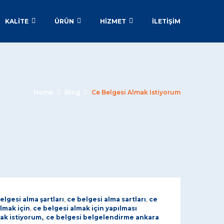
KALİTE
ÜRÜN
HİZMET
İLETIŞIM
Home
Blog
Ce Belgesi Almak Istiyorum
elgesi alma şartları
,
ce belgesi alma sartları
,
ce
lmak için
,
ce belgesi almak için yapılması
ak istiyorum,
,
ce belgesi belgelendirme ankara