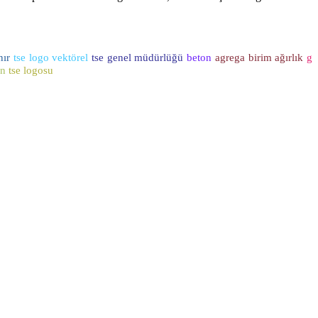
nır
tse logo vektörel
tse genel müdürlüğü
beton
agrega birim ağırlık
g
on
tse logosu