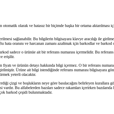
n otomatik olarak ve hatasız bir biçimde başka bir ortama aktarılması iç
rilmesi sağlanabilir. Bu bilgilerin bilgisayara klavye aracılığı ile giri
. Bu hata oranını ve harcanan zamanı azaltmak için barkodlar ve barkod o
kod sadece o ürünüe ait bir referans numarası içermelidir. Bu referans nu
 erişilir.
 fiyatı ve ürünün detayı hakkında bilgi içermez. O bir referans numaras
na girilmiştir. Ürüne ait bilgi istendiğinde referans numarası bilgisayara g
irmek yeterli olacaktır.
ği çizgi ve boşlukların neye göre basılacağını belirleyen kurallara gör
abesi vardır. Bu alfabelerden bazıları sadece rakamları içerirken bazıları
 çok barkod çeşidi bulunmaktadır.