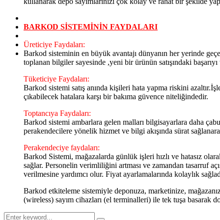
kullanarak depo sayımlarınızı çok kolay ve rahat bir şekilde yapa
BARKOD SİSTEMİNİN FAYDALARI
Üreticiye Faydaları:
Barkod sisteminin en büyük avantajı dünyanın her yerinde geçer
toplanan bilgiler sayesinde ,yeni bir ürünün satışındaki başarıyı v
Tüketiciye Faydaları:
Barkod sistemi satış anında kişileri hata yapma riskini azaltır.İ
çıkabilecek hatalara karşı bir bakıma güvence niteliğindedir.
Toptancıya Faydaları:
Barkod sistemi ambarlara gelen malları bilgisayarlara daha çabuk
perakendecilere yönelik hizmet ve bilgi akışında sürat sağlanarak
Perakendeciye faydaları:
Barkod Sistemi, mağazalarda günlük işleri hızlı ve hatasız olar
sağlar. Personelin verimliliğini artması ve zamandan tasarruf aç
verilmesine yardımcı olur. Fiyat ayarlamalarında kolaylık sağlad
Barkod etkiteleme sistemiyle deponuza, marketinize, mağazanıza
(wireless) sayım cihazları (el terminalleri) ile tek tuşa basarak d