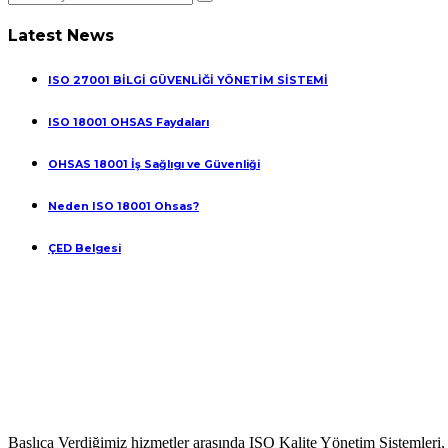
Latest News
ISO 27001 BİLGİ GÜVENLİĞİ YÖNETİM SİSTEMİ
ISO 18001 OHSAS Faydaları
OHSAS 18001 İş Sağlıgı ve Güvenliği
Neden ISO 18001 Ohsas?
ÇED Belgesi
Başlıca Verdiğimiz hizmetler arasında ISO Kalite Yönetim Sistemleri