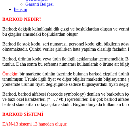
Garanti Belgesi
İletişim
BARKOD NEDİR?
Barkod; değişik kalınlıktaki dik çizgi ve boşluklardan oluşan ve verini
bu çizgiler arasındaki boşluklardan oluşur.
Barkod ile stok kodu, seri numarası, personel kodu gibi bilgilerin göste
olmamaktadır. Çünkü veriler girilirken hata yapılma olasılığı fazladır
Barkod, ürünün kodu veya ürün ile ilgili açıklamalar içermemelidir. Bar
tutulur. Daha sonra bu referans numarası kullanılarak o ürüne ait bilgiye
Örneğin;
bir markette ürünün üzerinde bulunan barkod çizgileri ürünün
tanıtılmıştır. Ürünle ilgili fiyat ve diğer bilgiler marketin bilgisayarı
yöntemde ürünün fiyatı değiştiğinde sadece bilgisayardaki fiyatı değişt
Barkod, barkod alfabesi (barcode symbology) denilen ve barkodun içerdi
ve bazı özel karakterleri (*, -, / vb.) içerebilirler. Bir çok barkod alf
barkod standartları ortaya çıkmaktadır. Bugün dünyada kullanılan bir
BARKOD SİSTEMİ
EAN-13 sistemi 13 haneden oluşur: