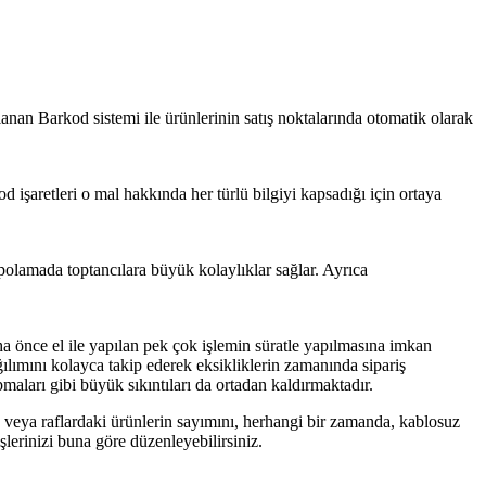
nan Barkod sistemi ile ürünlerinin satış noktalarında otomatik olarak
d işaretleri o mal hakkında her türlü bilgiyi kapsadığı için ortaya
epolamada toptancılara büyük kolaylıklar sağlar. Ayrıca
ha önce el ile yapılan pek çok işlemin süratle yapılmasına imkan
ğılımını kolayca takip ederek eksikliklerin zamanında sipariş
maları gibi büyük sıkıntıları da ortadan kaldırmaktadır.
 veya raflardaki ürünlerin sayımını, herhangi bir zamanda, kablosuz
işlerinizi buna göre düzenleyebilirsiniz.