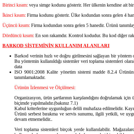
Birinci kısım:
veya simge kodunu gösterir. Her ülkenin kendine ait bir
İkinci kısım:
Firma kodunu gösterir. Ülke kodundan sonra gelen 4 han
Üçüncü kısım:
Firma kodundan sonra gelen 5 hanedir. Ürünü tanıml
Dördüncü kısım:
En son rakamdır. Kontrol kodudur. Bu kod diğer rakam
BARKOD SİSTEMİNİN KULLANIM ALANLARI
Barkod verinin hızlı ve doğru girilmesini sağlayan bir yöntem o
Bu yöntemin kullanıldığı sistemler veri toplama sistemleri olarak
data
ISO 9001:2008 Kalite yönetim sistemi madde 8.2.4 Ürünün İz
tanımlamaktadır.
Ürünün İzlenmesi ve Ölçülmesi:
Organizasyon, ürün şartlarının karşılandığını doğrulamak için 
biçimde yapılmalıdır.(bakınız 7.1)
Kabul kriterlerine uygunluğun delili muhafaza edilmelidir. Kayıtla
Ürünü serbest bırakma ve servis sunumu, ilgili yetkili, ve u
devam etmemelidir..
Veri toplama sistemleri birçok yerde kullanılabilir. Mağazalard