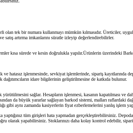
bilirsiniz.
li olan tek bir numara kullanmayı mümkün kılmasıdır. Üreticiler, uygula
e satış artırma imkanlarını süratle izleyip değerlendirebilirler.
şlemler kısa sürede ve kesin doğrulukla yapılır.Ürünlerin üzerindeki Barko
 ve hatasız işlenmesinde, sevkiyat işlemlerinde, sipariş kayıtlarında d
 dağıtımcıların idare bilgilerinin geliştirilmesine de katkıda bulunur.
ak yürütülmesini sağlar. Hesapların işlenmesi, kasanın kapatılması ve da
ısından da büyük yararlar sağlayan barkod sistemi, malları raflardaki da
ığı gibi aynı zamanda kasiyerlerin fiyat ezberlemelerini yanlış işlem yap
 yaptığınız tüm girişleri hata yapmadan gerçekleştirebilirsiniz. Depoda
oğru olarak yapabilirsiniz. Stoklarınızı daha kolay kontrol edebilir, sipar