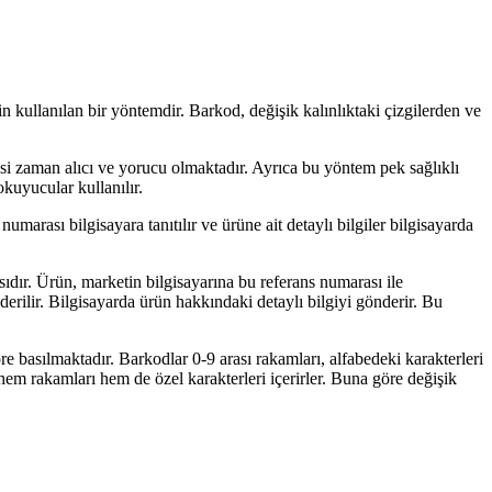
in kullanılan bir yöntemdir. Barkod, değişik kalınlıktaki çizgilerden ve
lmesi zaman alıcı ve yorucu olmaktadır. Ayrıca bu yöntem pek sağlıklı
kuyucular kullanılır.
marası bilgisayara tanıtılır ve ürüne ait detaylı bilgiler bilgisayarda
ıdır. Ürün, marketin bilgisayarına bu referans numarası ile
önderilir. Bilgisayarda ürün hakkındaki detaylı bilgiyi gönderir. Bu
e basılmaktadır. Barkodlar 0-9 arası rakamları, alfabedeki karakterleri
da hem rakamları hem de özel karakterleri içerirler. Buna göre değişik