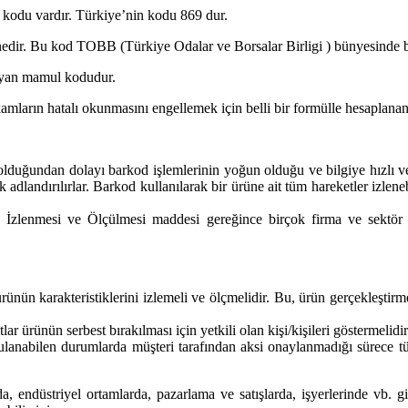
 kodu vardır. Türkiye’nin kodu 869 dur.
edir. Bu kod TOBB (Türkiye Odalar ve Borsalar Birligi ) bünyesinde
ayan mamul kodudur.
ların hatalı okunmasını engellemek için belli bir formülle hesaplanan 
lduğundan dolayı barkod işlemlerinin yoğun olduğu ve bilgiye hızlı ve d
 adlandırılırlar. Barkod kullanılarak bir ürüne ait tüm hareketler izlene
lenmesi ve Ölçülmesi maddesi gereğince birçok firma ve sektör bar
ürünün karakteristiklerini izlemeli ve ölçmelidir. Bu, ürün gerçekleşt
r ürünün serbest bırakılması için yetkili olan kişi/kişileri göstermelidir
ygulanabilen durumlarda müşteri tarafından aksi onaylanmadığı sürece 
a, endüstriyel ortamlarda, pazarlama ve satışlarda, işyerlerinde vb. g