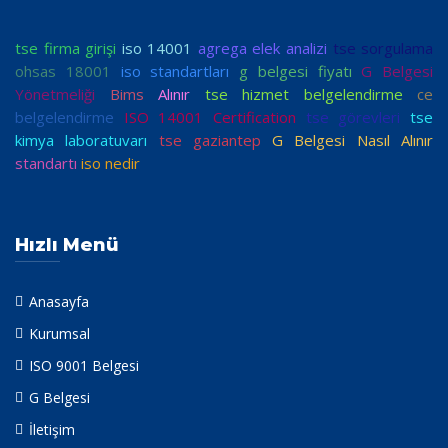
tse firma girişi
iso 14001
agrega elek analizi
tse sorgulama
ohsas 18001
iso standartları
g belgesi fiyatı
G Belgesi
Yönetmeliği
Bims
Alınır
tse hizmet belgelendirme
ce
belgelendirme
ISO 14001 Certification
tse görevleri
tse
kimya laboratuvarı
tse gaziantep
G Belgesi Nasıl Alınır
standartı
iso nedir
Hızlı Menü
Anasayfa
Kurumsal
ISO 9001 Belgesi
G Belgesi
İletişim