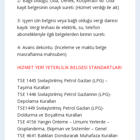
2- Bağlı olduğu; Oda, Denek, Kooperatif vb. Oda
kayıt belgesinin onaylı sureti. (Hizmet verdiği ile ait)
3- işyeri izin belgesi veya bağlı olduğu vergi dairesi
kaydı. Vergi levhası ile elektrik, su, telefon
abonelikleriyle ilgili belgelerden birinin sureti.
4- Avans dekontu. (İnceleme ve maktu belge
masraflarına mahsuben)
HİZMET YERİ YETERLİLİK BELGESİ STANDARTLARI
TSE 1445 Sıvılaştırılmış Petrol Gazları (LPG) –
Taşıma Kuralları
TSE 1446 Sıvılaştırılmış Petrol Gazlarının (LPG)-
Depolama Kuralları
TSE1449 Sıvılaştırılmış Petrol Gazları (LPG)-
Doldurma ve Boşaltma Kuralları
TSE 4156 Yangın Önleme – Umumi Yerlerde –
Gruplandırma, Ekipman ve Sistemler – Genel
TSE 4641 Balıkları Dondurarak Muhafaza Kuralları