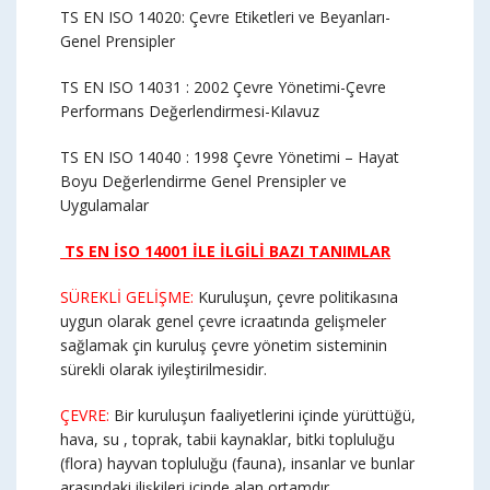
TS EN ISO 14020: Çevre Etiketleri ve Beyanları-
Genel Prensipler
TS EN ISO 14031 : 2002 Çevre Yönetimi-Çevre
Performans Değerlendirmesi-Kılavuz
TS EN ISO 14040 : 1998 Çevre Yönetimi – Hayat
Boyu Değerlendirme Genel Prensipler ve
Uygulamalar
TS EN İSO 14001 İLE İLGİLİ BAZI TANIMLAR
SÜREKLİ GELİŞME:
Kuruluşun, çevre politikasına
uygun olarak genel çevre icraatında gelişmeler
sağlamak çin kuruluş çevre yönetim sisteminin
sürekli olarak iyileştirilmesidir.
ÇEVRE:
Bir kuruluşun faaliyetlerini içinde yürüttüğü,
hava, su , toprak, tabii kaynaklar, bitki topluluğu
(flora) hayvan topluluğu (fauna), insanlar ve bunlar
arasındaki ilişkileri içinde alan ortamdır.