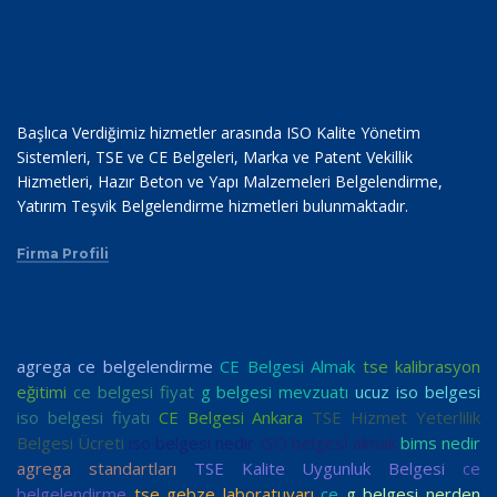
Başlıca Verdiğimiz hizmetler arasında ISO Kalite Yönetim
Sistemleri, TSE ve CE Belgeleri, Marka ve Patent Vekillik
Hizmetleri, Hazır Beton ve Yapı Malzemeleri Belgelendirme,
Yatırım Teşvik Belgelendirme hizmetleri bulunmaktadır.
Firma Profili
agrega ce belgelendirme
CE Belgesi Almak
tse kalibrasyon
eğitimi
ce belgesi fiyat
g belgesi mevzuatı
ucuz iso belgesi
iso belgesi fiyatı
CE Belgesi Ankara
TSE Hizmet Yeterlilik
Belgesi Ücreti
iso belgesi nedir
ISO belgesİ almak
bims nedir
agrega standartları
TSE Kalite Uygunluk Belgesi
ce
belgelendirme
tse gebze laboratuvarı
ce
g belgesi nerden