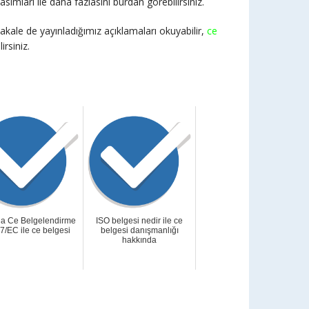
lari ile daha fazlasini burdan görebilirsiniz.
akale de yayınladığımız açıklamaları okuyabilir,
ce
irsiniz.
a Ce Belgelendirme
ISO belgesi nedir ile ce
7/EC ile ce belgesi
belgesi danışmanlığı
hakkında