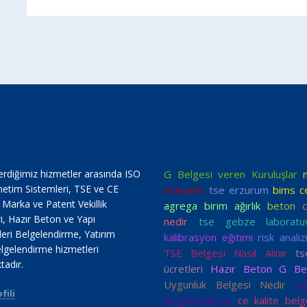
erdiğimiz hizmetler arasında ISO
G Belgesi veren Kuruluşlar
netim Sistemleri, TSE ve CE
eskişehir
tse erzurum
bims c
, Marka ve Patent Vekillik
agrega birim ağırlık
beton
c
i, Hazır Beton ve Yapı
nedir
tse gebze laboratuv
ri Belgelendirme, Yatırım
kalibrasyon eğitimi
risk analiz
lgelendirme hizmetleri
TSE Belgesi Nasıl Alınır
t
tadır.
ücretleri
Hazır Beton G Bel
Uygunluk Belgesi Nedir
ag
fili
belgelendirme
ce kalite belg