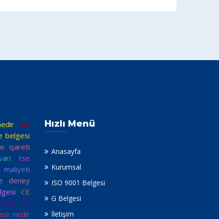
Hızlı Menü
nedir
tse
e belgesi
e işareti
Anasayfa
arı
tse
Kurumsal
i maliyeti
se deney
ISO 9001 Belgesi
gesi
CE
G Belgesi
rega ce
esi nedir
İletişim