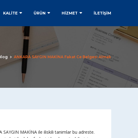
KALİTE
ÜRÜN
HİZMET
İLETIŞIM
Blog
ANKARA SAYGIN MAKİNA Fakat Ce Belgesi Almak
AYGIN MAKİNA ile iliskili tanimlar bu adreste.