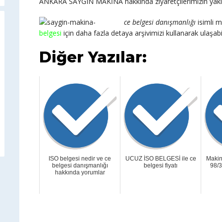
ANKARA SAYGIN MAKİNA hakkinda ziyaretçilerimizin yaklasim
ce belgesi danışmanlığı
isimli m
belgesi
için daha fazla detaya arşivimizi kullanarak ulaşabil
Diğer Yazılar:
ISO belgesi nedir ve ce
UCUZ İSO BELGESİ ile ce
Makin
belgesi danışmanlığı
belgesi fiyatı
98/3
hakkında yorumlar