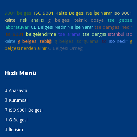
9001 belgesi
ISO 9001 Kalite Belgesi Ne İşe Yarar
iso 9001
kalite
risk analizi
g belgesi teknik dosya
tse gebze
laboratuvarı
CE Belgesi Nedir Ne İşe Yarar
tse damgası nedir
iso 9001
belgelendirme
tse arama
tse dergisi
istanbul iso
kalite
g belgesi tebliği
g belgesi sorgulama
iso
iso nedir
g
belgesi nerden alınır
G Belgesi Örneği
Hızlı Menü
Anasayfa
Kurumsal
ISO 9001 Belgesi
G Belgesi
İletişim