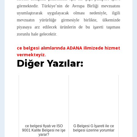
görmektedir. Türkiye’nin de Avrupa Birliği mevzuatını
uyumlaştırarak uygulayacak olması nedeniyle, ilgili
mevzuatın yürürlüğe girmesiyle birlikte, ülkemizde
piyasaya arz edilecek ürünlerin de bu işareti taşıması
zorunlu hale gelecektir.
ce belgesi alımlarında ADANA ilimizede hizmet
vermekteyiz.
Diğer Yazılar:
ce belgesi fiyatı ve ISO
G Belgesi G İşareti ile ce
9001 Kalite Belgesi ne işe
belgesi üzerine yorumlar
yarar?