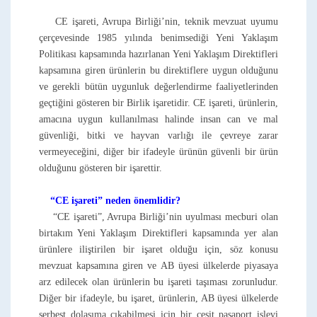
CE işareti, Avrupa Birliği’nin, teknik mevzuat uyumu
çerçevesinde 1985 yılında benimsediği Yeni Yaklaşım
Politikası kapsamında hazırlanan Yeni Yaklaşım Direktifleri
kapsamına giren ürünlerin bu direktiflere uygun olduğunu
ve gerekli bütün uygunluk değerlendirme faaliyetlerinden
geçtiğini gösteren bir Birlik işaretidir. CE işareti, ürünlerin,
amacına uygun kullanılması halinde insan can ve mal
güvenliği, bitki ve hayvan varlığı ile çevreye zarar
vermeyeceğini, diğer bir ifadeyle ürünün güvenli bir ürün
olduğunu gösteren bir işarettir.
“CE işareti” neden önemlidir?
“CE işareti”, Avrupa Birliği’nin uyulması mecburi olan
birtakım Yeni Yaklaşım Direktifleri kapsamında yer alan
ürünlere iliştirilen bir işaret olduğu için, söz konusu
mevzuat kapsamına giren ve AB üyesi ülkelerde piyasaya
arz edilecek olan ürünlerin bu işareti taşıması zorunludur.
Diğer bir ifadeyle, bu işaret, ürünlerin, AB üyesi ülkelerde
serbest dolaşıma çıkabilmesi için bir çeşit pasaport işlevi