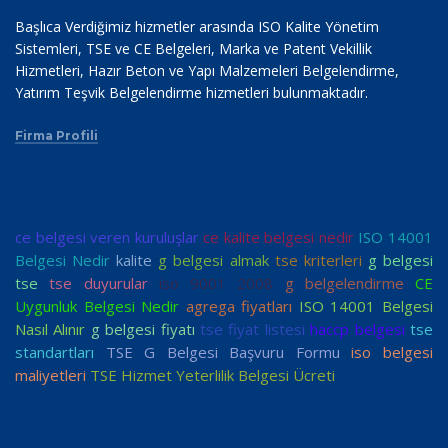
Başlıca Verdiğimiz hizmetler arasında ISO Kalite Yönetim
Sistemleri, TSE ve CE Belgeleri, Marka ve Patent Vekillik
Hizmetleri, Hazır Beton ve Yapı Malzemeleri Belgelendirme,
Yatırım Teşvik Belgelendirme hizmetleri bulunmaktadır.
Firma Profili
ce belgesi veren kuruluşlar
ce kalite belgesi nedir
ISO 14001
Belgesi Nedir
kalite
g belgesi almak
tse kriterleri
g belgesi
tse
tse duyurular
iso 9001 2008
g belgelendirme
CE
Uygunluk Belgesi Nedir
agrega fiyatları
ISO 14001 Belgesi
Nasıl Alınır
g belgesi fiyatı
tse fiyat listesi
haccp belgesi
tse
standartları
TSE G Belgesi Başvuru Formu
iso belgesi
maliyetleri
TSE Hizmet Yeterlilik Belgesi Ücreti