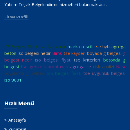
Yatırım Teşvik Belgelendirme hizmetleri bulunmaktadır.
Firma Profili
CE Belgesi Nedir Ne İşe Yarar
marka tescili
tse hyb
agrega
beton
iso belgesi nedir
Bims
tse kayseri
boyada g belgesi
g
belgesi nedir
iso belgesi fiyat
tse kriterleri
betonda g
belgesi
tse gebze laboratuvarı
agrega ce
risk analizi
Nasıl
boyalarda g belgesi
iso belgesi fiyatı
tse uygunluk belgesi
ıso 9001
Hızlı Menü
Anasayfa
Kurumsal