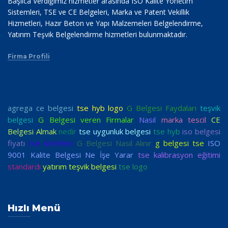
Başlıca Verdiğimiz hizmetler arasında ISO Kalite Yönetim
Sistemleri, TSE ve CE Belgeleri, Marka ve Patent Vekillik
Hizmetleri, Hazır Beton ve Yapı Malzemeleri Belgelendirme,
Yatırım Teşvik Belgelendirme hizmetleri bulunmaktadır.
Firma Profili
agrega ce belgesi
tse hyb logo
G Belgesi Faydaları
teşvik
belgesi
G Belgesi veren Firmalar
Nasıl
marka tescil
CE
Belgesi Almak
nedir
tse uygunluk belgesi
tse hyb
iso belgesi
fiyatı
tse kriterleri
G Belgesi Nasıl Alınır
g belgesi tse
ISO
9001 Kalite Belgesi Ne İşe Yarar
tse kalibrasyon eğitimi
standardı
yatırım teşvik belgesi
tse logo
Hızlı Menü