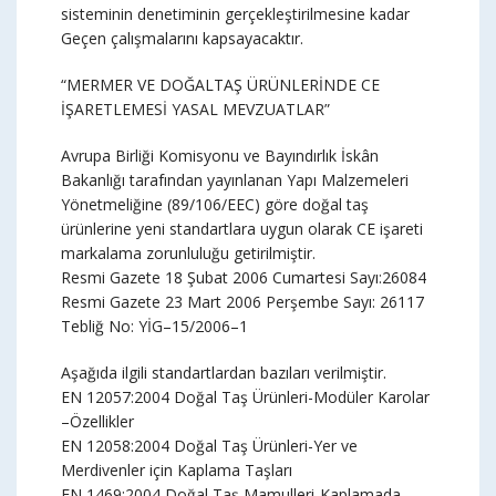
sisteminin denetiminin gerçekleştirilmesine kadar
Geçen çalışmalarını kapsayacaktır.
“MERMER VE DOĞALTAŞ ÜRÜNLERİNDE CE
İŞARETLEMESİ YASAL MEVZUATLAR”
Avrupa Birliği Komisyonu ve Bayındırlık İskân
Bakanlığı tarafından yayınlanan Yapı Malzemeleri
Yönetmeliğine (89/106/EEC) göre doğal taş
ürünlerine yeni standartlara uygun olarak CE işareti
markalama zorunluluğu getirilmiştir.
Resmi Gazete 18 Şubat 2006 Cumartesi Sayı:26084
Resmi Gazete 23 Mart 2006 Perşembe Sayı: 26117
Tebliğ No: YİG–15/2006–1
Aşağıda ilgili standartlardan bazıları verilmiştir.
EN 12057:2004 Doğal Taş Ürünleri-Modüler Karolar
–Özellikler
EN 12058:2004 Doğal Taş Ürünleri-Yer ve
Merdivenler için Kaplama Taşları
EN 1469:2004 Doğal Taş Mamulleri-Kaplamada