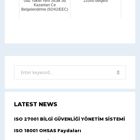
Gaz Yakıtlı Yeni Sıcak Su
22000 belgesi
Kazanları Ce
Belgelendirme (92/42/EEC)
LATEST NEWS
ISO 27001 BİLGİ GÜVENLİĞİ YÖNETİM SİSTEMİ
ISO 18001 OHSAS Faydaları