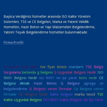
Başlıca Verdiğimiz hizmetler arasında ISO Kalite Yönetim
Sistemleri, TSE ve CE Belgeleri, Marka ve Patent Vekillik
Hizmetleri, Hazır Beton ve Yapı Malzemeleri Belgelendirme,
Yatırım Teşvik Belgelendirme hizmetleri bulunmaktadır.
Firma Profili
çe işareti nasıl alınır
tse fiyat listesi
standartı
TSE Belge
Sorgulama
betonda g belgesi
G Uygunluk Belgesi Nedir
ISO
9001 Belgesi Nedir
iso 9001 ne işe yarar
bims nedir
CE
Belgesi Almak
Hazır Beton G Belgesi
agrega ce
belgelendirme
G Belgesi veren Firmalar
Ce Belgesi veren
Firmalar
CE Belgesi Nedir
kalite belgesi
marka tescil
TSE
Kalite Uygunluk Belgesi
ISO 9001 Kalite Belgesi Ne İşe Yarar
iso