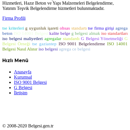
Hizmetleri, Hazır Beton ve Yapı Malzemeleri Belgelendirme,
Yatırım Teşvik Belgelendirme hizmetleri bulunmaktadır.
Firma Profili
tse kriterleri
g uygunluk işareti
ohsas
standartı
tse firma girişi
agrega
beton
ISO 14001 Belgesi
kalite belge
g belgesi almak
iso standartları
iso belgesi maliyetleri
agregalar
standardı
G Belgesi Yönetmeliği
G
Belgesi Örneği
tse gaziantep
ISO 9001 Belgelendirme
ISO 14001
Belgesi Nasıl Alınır
iso belgesi
agrega ce belgesi
Hızlı Menü
Anasayfa
Kurumsal
ISO 9001 Belgesi
G Belgesi
İletişim
© 2008-2020 Belgesi.gen.tr