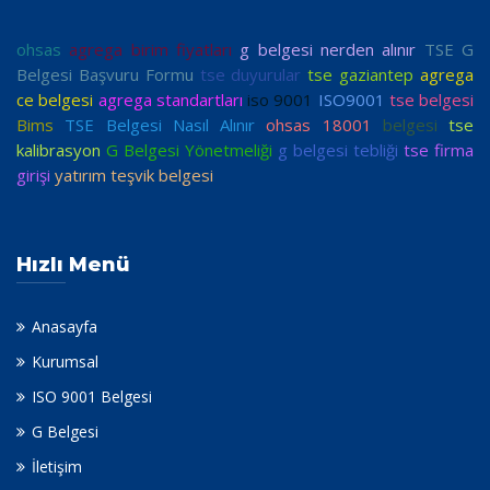
ohsas
agrega birim fiyatları
g belgesi nerden alınır
TSE G
Belgesi Başvuru Formu
tse duyurular
tse gaziantep
agrega
ce belgesi
agrega standartları
iso 9001
ISO9001
tse belgesi
Bims
TSE Belgesi Nasıl Alınır
ohsas 18001
belgesi
tse
kalibrasyon
G Belgesi Yönetmeliği
g belgesi tebliği
tse firma
girişi
yatırım teşvik belgesi
Hızlı Menü
Anasayfa
Kurumsal
ISO 9001 Belgesi
G Belgesi
İletişim