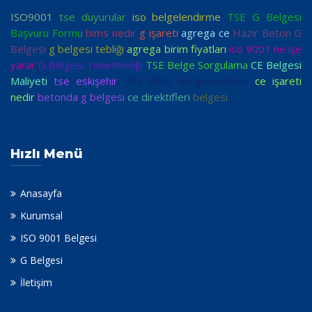
ISO9001
tse duyurular
iso belgelendirme
TSE G Belgesi
Başvuru Formu
bims nedir
g işareti
agrega ce
Hazır Beton G
Belgesi
g belgesi tebliği
agrega birim fiyatları
iso 9001 ne işe
yarar
G Belgesi Yönetmeliği
TSE Belge Sorgulama
CE Belgesi
Maliyeti
tse eskişehir
ISO 9001 Belgelendirme
ce işareti
nedir
betonda g belgesi
ce direktifleri
belgesi
Hızlı Menü
Anasayfa
Kurumsal
ISO 9001 Belgesi
G Belgesi
İletişim