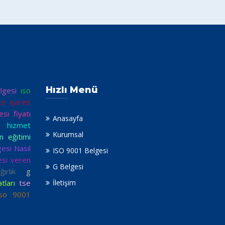
Hızlı Menü
lgesi
ıso
ce işareti
si fiyatı
Anasayfa
e hizmet
Kurumsal
n eğitimi
esi Nasıl
ISO 9001 Belgesi
esi veren
G Belgesi
rlık
g
tları
tse
İletişim
iso 9001