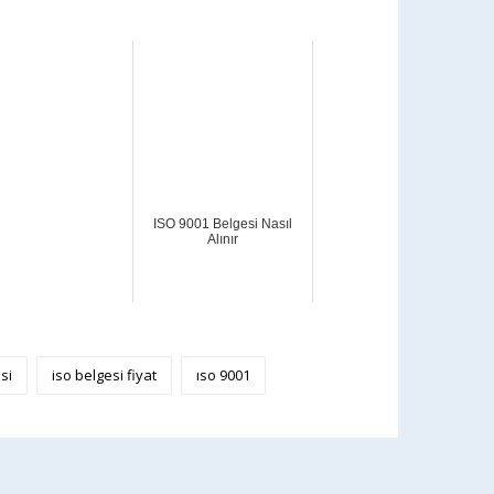
ISO 9001 Belgesi Nasıl
Alınır
si
iso belgesi fiyat
ıso 9001