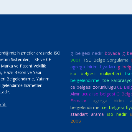
erdiğimiz hizmetler arasında ISO
g belgesi nedir
boyada g be
netim Sistemleri, TSE ve CE
9001
TSE Belge Sorgulama
, Marka ve Patent Vekillik
agrega birim fiyatları
g belge
i, Hazır Beton ve Yapı
iso belgesi maliyetleri
ts
ri Belgelendirme, Yatırım
belgelendirme
tse kalibrasyo
lgelendirme hizmetleri
ce belgesi zorunlulugu
CE Belg
tadır.
Alınır
ucuz iso belgesi
G Belg
Firmalar
agrega birim ağı
fili
belgelendirme
ce belgesi fiya
standart arama
iso nedir
2008