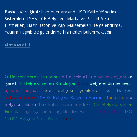
Başlıca Verdiğimiz hizmetler arasında ISO Kalite Yönetim
Sistemleri, TSE ve CE Belgeleri, Marka ve Patent Vekillik
Hizmetleri, Hazır Beton ve Yapı Malzemeleri Belgelendirme,
Yatırım Teşvik Belgelendirme hizmetleri bulunmaktadır.
Firma Profili
G Belgesi veren Firmalar
ce belgelendirme
kalite belgesi
ce
işareti
G Belgesi veren Kuruluşlar
Bims
belgelendirme nedir
agrega inşaat
tse belgesi yenileme
iso belgesi
belgelendirme
TSE G Belgesi Başvuru Formu
standardı
iso
belgesi ankara
tse kalibrasyon merkezi
Ce Belgesi veren
Firmalar
agrega birim ağırlık deneyi
tse fiyat listesi
ISO
14001 Belgesi Nasıl Alınır
beton