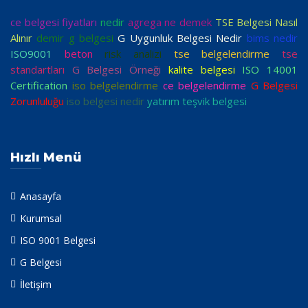
ce belgesi fiyatları
nedir
agrega ne demek
TSE Belgesi Nasıl
Alınır
demir g belgesi
G Uygunluk Belgesi Nedir
bims nedir
ISO9001
beton
risk analizi
tse belgelendirme
tse
standartları
G Belgesi Örneği
kalite belgesi
ISO 14001
Certification
iso belgelendirme
ce belgelendirme
G Belgesi
Zorunluluğu
iso belgesi nedir
yatırım teşvik belgesi
Hızlı Menü
Anasayfa
Kurumsal
ISO 9001 Belgesi
G Belgesi
İletişim