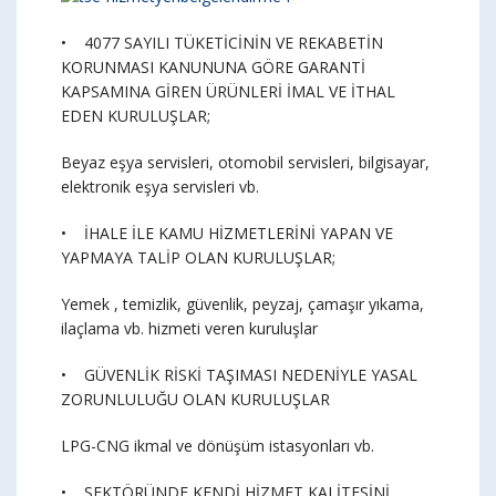
• 4077 SAYILI TÜKETİCİNİN VE REKABETİN
KORUNMASI KANUNUNA GÖRE GARANTİ
KAPSAMINA GİREN ÜRÜNLERİ İMAL VE İTHAL
EDEN KURULUŞLAR;
Beyaz eşya servisleri, otomobil servisleri, bilgisayar,
elektronik eşya servisleri vb.
• İHALE İLE KAMU HİZMETLERİNİ YAPAN VE
YAPMAYA TALİP OLAN KURULUŞLAR;
Yemek , temizlik, güvenlik, peyzaj, çamaşır yıkama,
ilaçlama vb. hizmeti veren kuruluşlar
• GÜVENLİK RİSKİ TAŞIMASI NEDENİYLE YASAL
ZORUNLULUĞU OLAN KURULUŞLAR
LPG-CNG ikmal ve dönüşüm istasyonları vb.
• SEKTÖRÜNDE KENDİ HİZMET KALİTESİNİ