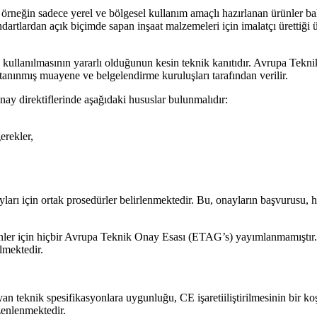
u, örneğin sadece yerel ve bölgesel kullanım amaçlı hazırlanan ürünler
artlardan açık biçimde sapan inşaat malzemeleri için imalatçı ürettiği ür
çin kullanılmasının yararlı olduğunun kesin teknik kanıtıdır. Avrupa
anınmış muayene ve belgelendirme kuruluşları tarafından verilir.
ay direktiflerinde aşağıdaki hususlar bulunmalıdır:
erekler,
ı için ortak prosedürler belirlenmektedir. Bu, onayların başvurusu, hazı
ler için hiçbir Avrupa Teknik Onay Esası (ETAG’s) yayımlanmamıştır. 
lmektedir.
layan teknik spesifikasyonlara uygunluğu, CE işaretiiliştirilmesinin bir
zenlenmektedir.