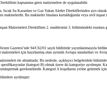
 Direktifinin kapsamına giren malzemelere de uygulanabilir.
mda, Sıcak Su Kazanları ve Gaz Yakan Aletler Direktiflerinden ayrı olara
n makinelerdir. Bu makineler binalara kurulduğunda veya sivil inşaat iş
s, İnşaat Malzemeleri Direktifinin 2. maddesinin 3. bölümündeki esaslara
Resmi Gazetesi’nde 94/C62/01 sayılı bildirimle yayımlanmasıyla birlikte
t malzemeleri için hazırlanmış olan ayrıntılı Avrupa standartları ve Avr
emeleri ele almaktadır. Bu nedenle, açıklayıcı belgelerdeki hükümler, in
k spesifikasyonlar (kategori B) olmak üzere iki kategoriye ayrılmıştır. Kat
umlaştırmak gerekmektedir. Kategori A koşullarını yerine getirmek için 
ölümlere ayrılmıştır: