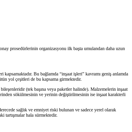
ik onay prosedürlerinin organizasyonu ilk başta umulandan daha uzun
leri kapsamaktadır. Bu bağlamda “inşaat işleri” kavramı geniş anlamda
 bütün yol çeşitleri de bu kapsama girmektedir.
ve bileşenleridir (tek başına veya paketler halinde). Malzemelerin inşaat
nden sökülmesinin ve yerinin değiştirilmesinin ise inşaat karakterli
 derecede sağlık ve emniyet riski bulunan ve sadece yerel olarak
ki tartışmalar hala sürmektedir.