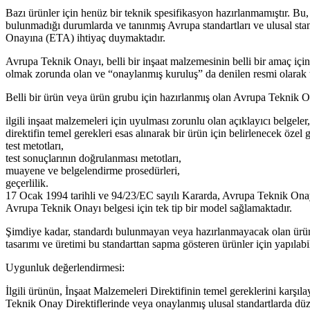
Bazı ürünler için henüz bir teknik spesifikasyon hazırlanmamıştır. B
bulunmadığı durumlarda ve tanınmış Avrupa standartları ve ulusal stand
Onayına (ETA) ihtiyaç duymaktadır.
Avrupa Teknik Onayı, belli bir inşaat malzemesinin belli bir amaç i
olmak zorunda olan ve “onaylanmış kuruluş” da denilen resmi olarak t
Belli bir ürün veya ürün grubu için hazırlanmış olan Avrupa Teknik On
ilgili inşaat malzemeleri için uyulması zorunlu olan açıklayıcı belgeler,
direktifin temel gerekleri esas alınarak bir ürün için belirlenecek özel g
test metotları,
test sonuçlarının doğrulanması metotları,
muayene ve belgelendirme prosedürleri,
geçerlilik.
17 Ocak 1994 tarihli ve 94/23/EC sayılı Kararda, Avrupa Teknik Onaylar
Avrupa Teknik Onayı belgesi için tek tip bir model sağlamaktadır.
Şimdiye kadar, standardı bulunmayan veya hazırlanmayacak olan ürün
tasarımı ve üretimi bu standarttan sapma gösteren ürünler için yapılabi
Uygunluk değerlendirmesi:
İlgili ürünün, İnşaat Malzemeleri Direktifinin temel gereklerini karşı
Teknik Onay Direktiflerinde veya onaylanmış ulusal standartlarda dü