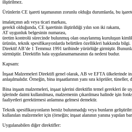
iliştirilmez.
Ürünlerin CE işareti taşımasının zorunlu olduğu durumlarda, bu işaret
imalatçının adı veya ticari markası,
gerekli olduğunda, CE işaretinin iliştirildiği yılın son iki rakamı,
AT uygunluk belgesinin numarası,
üretim kontrolü sürecinde bulunmuş olan onaylanmış kuruluşun kimli
ürünün, teknik spesifikasyonlarda belirtilen özellikleri hakkında bilgi.
Direktif AB’de 1 Temmuz 1991 tarihinde yürürlüğe girmiştir. Bununla b
sürmüştür. Direktifin hala uygulanamamasının da nedeni budur.
Kapsam:
İnşaat Malzemeleri Direktifi genel olarak, AB ve EFTA ülkelerinde in
anlaşılmalıdır. Örneğin, bina inşaatlarının yanı sıra köprüler, tüneller,
Bina inşaatı malzemeleri, inşaat işlerini direktifin temel gerekleri ile 
işlerinde daimi kullanılması, malzemenin çıkarılması halinde işin fon
faaliyetleri gerektirmesi anlamına gelmesi demektir.
Teknik spesifikasyonların henüz bulunmadığı veya bunların geliştirilme
kullanılan malzemeler için (örneğin; inşaat alanının yanına yapılan bar
Uygulanabilen diğer direktifler: