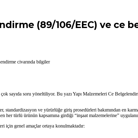
ndirme (89/106/EEC) ve ce b
ndirme civarında bilgiler
k sayıda soru yöneltiliyor. Bu yazı Yapı Malzemeleri Ce Belgelendirm
, standardizasyon ve yürürlüğe giriş prosedürleri bakımından en karmaşı
tilen her türlü ürünün kapsamına girdiği “inşaat malzemelerine” uygulanır
şleri için genel amaçlar ortaya konulmaktadır: