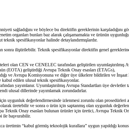
yeti sağladığını ve böylece bu direktifin gereklerinin karşıladığını gös
ve denetim organları bunları baz alarak çalışamamakta ve ürünün uygunlu
ut teknik spesifikasyonlar halinde detaylandırmışlardır.
onra iliştirilebilir. Teknik spesifikasyonlar direktifin genel gereklerin
leri olan CEN ve CENELEC tarafından geliştirilen uyumlaştırılmış Av
ün (EOTA) geliştirdiği Avrupa Teknik Onay esasları (ETAGs),
ğı ve Avrupa Komisyonuna ve diğer üye ülkelere bildirilen ve İnşaat Ma
kabul edilen ulusal teknik spesifikasyonlar.
fından yayımlanır. Uyumlaştırılmış Avrupa Standartları üye devletler ta
endi ulusal dillerinde yayımlamak zorundadırlar.
in uygunluk değerlendirmesinde izlenmesi zorunlu olan prosedürleri açı
n olarak üretebilir ve sonra o ürün için saptanmış olan uygunluk değerl
upa Teknik Onay esasları bulunan ürünler için üretici, Avrupa Teknik 
ile başvurabilir.
alnızca üretimin “kabul görmüş teknolojik kurallara” uygun yapıldığı kon