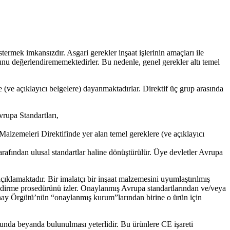
termek imkansızdır. Asgari gerekler inşaat işlerinin amaçları ile
ğunu değerlendirememektedirler. Bu nedenle, genel gerekler altı temel
e (ve açıklayıcı belgelere) dayanmaktadırlar. Direktif üç grup arasında
rupa Standartları,
lzemeleri Direktifinde yer alan temel gereklere (ve açıklayıcı
rafından ulusal standartlar haline dönüştürülür. Üye devletler Avrupa
klamaktadır. Bir imalatçı bir inşaat malzemesini uyumlaştırılmış
endirme prosedürünü izler. Onaylanmış Avrupa standartlarından ve/veya
Onay Örgütü’nün “onaylanmış kurum”larından birine o ürün için
usunda beyanda bulunulması yeterlidir. Bu ürünlere CE işareti