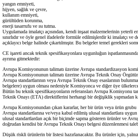
yangın emniyeti,
hijyen, sağlık ve çevre,
kullanım emniyeti,
gürültüden korunma,
enerji tasarrufu ve ısı tutma.
Uygulamada imalatçı açısından, kendi inşaat malzemelerinin yeterli emni
sınırlıdır ve öyle genel ifadelerle formüle edilmişlerdir ki imalatçı 
açıklayıcı belge halinde çıkartılmıştır. Bu belgeler temel gerekleri som
CE işareti ancak teknik spesifikasyonlara uygunluğun ispatlanmasından s
ayrıma gitmektedir:
Avrupa Komisyonunun talimatı üzerine Avrupa standardizasyon komite
Avrupa Komisyonunun talimatı üzerine Avrupa Teknik Onay Örgütün
Avrupa standartlarının veya Avrupa Teknik Onay esaslarının bulunmadı
belgelere) uygun olması nedeniyle Komisyonca ve diğer üye ülkelerce 
Bütün bu teknik spesifikasyonların referansları Avrupa Komisyonu tara
Teknik Onayı (ETA) direktiflerini herhangi bir değişiklik yapmadan k
Avrupa Komisyonundan çıkan kararlar, her bir ürün veya ürün grubu iç
Avrupa standartlarına ve/veya kabul edilmiş ulusal standartlara uygu
ulusal standartlardan açık bir biçimde sapma gösteren ürünler ve Avr
doğrudan kendisi bir Avrupa Teknik Onayı belgesi düzenlenmesi talebi 
Düşük riskli ürünlerin bir listesi hazırlanacaktır. Bu ürünler için, y