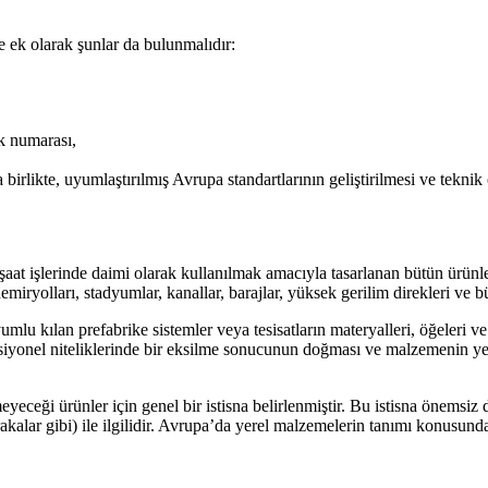
e ek olarak şunlar da bulunmalıdır:
k numarası,
irlikte, uyumlaştırılmış Avrupa standartlarının geliştirilmesi ve tekn
şaat işlerinde daimi olarak kullanılmak amacıyla tasarlanan bütün ürün
 demiryolları, stadyumlar, kanallar, barajlar, yüksek gerilim direkleri ve
uyumlu kılan prefabrike sistemler veya tesisatların materyalleri, öğeleri 
ksiyonel niteliklerinde bir eksilme sonucunun doğması ve malzemenin yeri
yeceği ürünler için genel bir istisna belirlenmiştir. Bu istisna önemsiz
akalar gibi) ile ilgilidir. Avrupa’da yerel malzemelerin tanımı konusunda