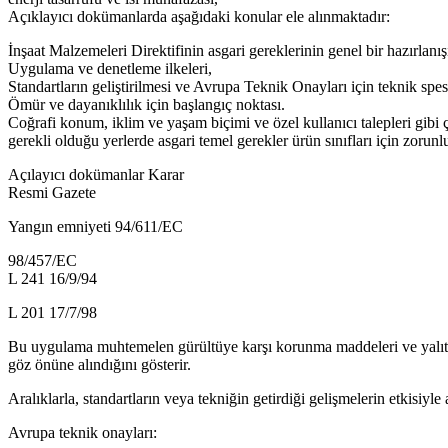
Açıklayıcı dokümanlarda aşağıdaki konular ele alınmaktadır:
İnşaat Malzemeleri Direktifinin asgari gereklerinin genel bir hazırlanış
Uygulama ve denetleme ilkeleri,
Standartların geliştirilmesi ve Avrupa Teknik Onayları için teknik spes
Ömür ve dayanıklılık için başlangıç noktası.
Coğrafi konum, iklim ve yaşam biçimi ve özel kullanıcı talepleri gibi
gerekli olduğu yerlerde asgari temel gerekler ürün sınıfları için zorunl
Açılayıcı dokümanlar Karar
Resmi Gazete
Yangın emniyeti 94/611/EC
98/457/EC
L 241 16/9/94
L 201 17/7/98
Bu uygulama muhtemelen gürültüye karşı korunma maddeleri ve yalıtım m
göz önüne alındığını gösterir.
Aralıklarla, standartların veya tekniğin getirdiği gelişmelerin etkisiyle
Avrupa teknik onayları: