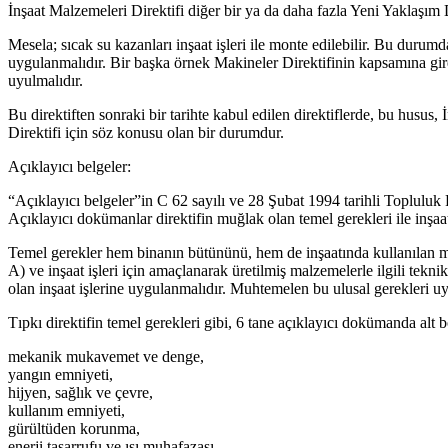
İnşaat Malzemeleri Direktifi diğer bir ya da daha fazla Yeni Yaklaşım
Mesela; sıcak su kazanları inşaat işleri ile monte edilebilir. Bu duru
uygulanmalıdır. Bir başka örnek Makineler Direktifinin kapsamına gire
uyulmalıdır.
Bu direktiften sonraki bir tarihte kabul edilen direktiflerde, bu husu
Direktifi için söz konusu olan bir durumdur.
Açıklayıcı belgeler:
“Açıklayıcı belgeler”in C 62 sayılı ve 28 Şubat 1994 tarihli Topluluk 
Açıklayıcı dokümanlar direktifin muğlak olan temel gerekleri ile inşaa
Temel gerekler hem binanın bütününü, hem de inşaatında kullanılan malz
A) ve inşaat işleri için amaçlanarak üretilmiş malzemelerle ilgili tekni
olan inşaat işlerine uygulanmalıdır. Muhtemelen bu ulusal gerekleri uy
Tıpkı direktifin temel gerekleri gibi, 6 tane açıklayıcı dokümanda alt b
mekanik mukavemet ve denge,
yangın emniyeti,
hijyen, sağlık ve çevre,
kullanım emniyeti,
gürültüden korunma,
enerji tasarrufu ve ısı muhafazası,