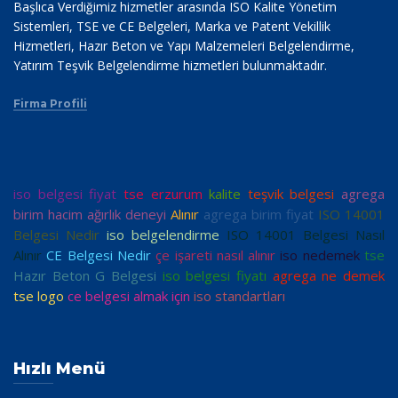
Başlıca Verdiğimiz hizmetler arasında ISO Kalite Yönetim
Sistemleri, TSE ve CE Belgeleri, Marka ve Patent Vekillik
Hizmetleri, Hazır Beton ve Yapı Malzemeleri Belgelendirme,
Yatırım Teşvik Belgelendirme hizmetleri bulunmaktadır.
Firma Profili
iso belgesi fiyat
tse erzurum
kalite
teşvik belgesi
agrega
birim hacim ağırlık deneyi
Alınır
agrega birim fiyat
ISO 14001
Belgesi Nedir
iso belgelendirme
ISO 14001 Belgesi Nasıl
Alınır
CE Belgesi Nedir
çe işareti nasıl alınır
iso nedemek
tse
Hazır Beton G Belgesi
iso belgesi fiyatı
agrega ne demek
tse logo
ce belgesi almak için
iso standartları
Hızlı Menü