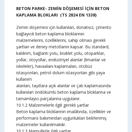
BETON PARKE- ZEMİN DÖŞEMESİ İÇİN BETON
KAPLAMA BLOKLARI (TS 2824 EN 1338)
Zemin döşemesi için kullanılan, donatısız, çimento
bağlayıcılı beton kaplama bloklarının
malzemelerini, özelliklerini, sahip olması gerekli
şartları ve deney metotlarını kapsar. Bu standard,
kaldırım, bağlantı yolu, bisiklet yolu, otoparklar,
yollar, otoyollar, endüstriyel alanlar (limanlar ve
iskeleler), havaalanı kaplamaları, otobüs
istasyonları, petrol dolum istasyonları gibi yaya
kullanım
alanları, taşıtlara açık alanlar ve çatı kaplamasında
kullanılan öndökümlü beton kaplama bloklarına ve
tamamlayıcı parçalarına uygulanır.
10.1.2 Malzemelerle ilgili gerekli şartlar
Beton kaplama bloklarının imalâtında, özellikler ve
performans bakımından uygunlukları belirlenmiş
malzemeler kullanılmalıdır.
10.1.3 Mamullerle ilgili şartlar