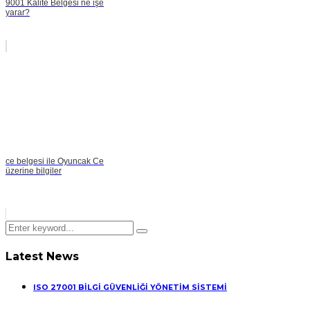
9001 Kalite Belgesi ne işe
yarar?
ce belgesi ile Oyuncak Ce
üzerine bilgiler
Latest News
ISO 27001 BİLGİ GÜVENLİĞİ YÖNETİM SİSTEMİ