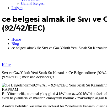
Garanti Belgesi
İletişim
ce belgesi almak ile Sıvı ve
(92/42/EEC)
Home
Blog
ce belgesi almak ile Sıvı ve Gaz Yakıtlı Yeni Sıcak Su Kazanl
Kalite
Sıvı ve Gaz Yakıtlı Yeni Sıcak Su Kazanları Ce Belgelendirme (92/42/
(92/42/EEC) melesine deyineceğiz.
92/42/AT – 92/42/EEC Yeni Sıcak Su Kazanları
KAPSAM
Bu Yönetmelik, nominal çıkış gücü 4 kW’dan az 400 kW’dan fazla olmaya
evcil hayvanların ve malların emniyetini korumak maksadıyla asgari tek
Aşağıda belirtilen kazanlar ve teçhizat bu Yönetmelik kapsamı dışında