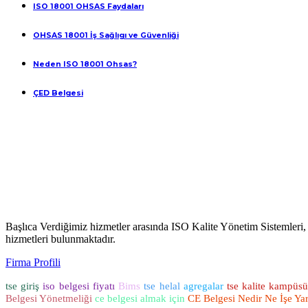
ISO 18001 OHSAS Faydaları
OHSAS 18001 İş Sağlıgı ve Güvenliği
Neden ISO 18001 Ohsas?
ÇED Belgesi
Başlıca Verdiğimiz hizmetler arasında ISO Kalite Yönetim Sistemleri
hizmetleri bulunmaktadır.
Firma Profili
tse giriş
iso belgesi fiyatı
Bims
tse helal
agregalar
tse kalite kampüs
Belgesi Yönetmeliği
ce belgesi almak için
CE Belgesi Nedir Ne İşe Ya