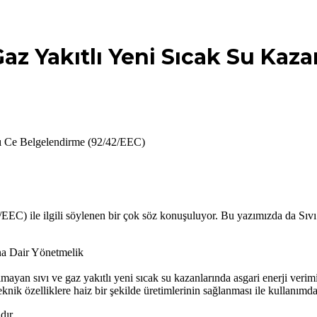
 Gaz Yakıtlı Yeni Sıcak Su Kaz
arı Ce Belgelendirme (92/42/EEC)
EEC) ile ilgili söylenen bir çok söz konuşuluyor. Bu yazımızda da Sıv
na Dair Yönetmelik
n sıvı ve gaz yakıtlı yeni sıcak su kazanlarında asgari enerji verimini 
nik özelliklere haiz bir şekilde üretimlerinin sağlanması ile kullanımd
dır.