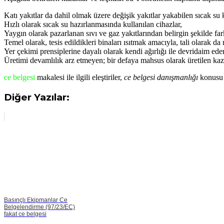
Katı yakıtlar da dahil olmak üzere değişik yakıtlar yakabilen sıcak su 
Hızlı olarak sıcak su hazırlanmasında kullanılan cihazlar,
Yaygın olarak pazarlanan sıvı ve gaz yakıtlarından belirgin şekilde fark
Temel olarak, tesis edildikleri binaları ısıtmak amacıyla, tali olarak da
Yer çekimi prensiplerine dayalı olarak kendi ağırlığı ile devridaim e
Üretimi devamlılık arz etmeyen; bir defaya mahsus olarak üretilen kaz
ce belgesi
makalesi ile ilgili eleştiriler,
ce belgesi danışmanlığı
konusu i
Diğer Yazılar:
Basınçlı Ekipmanlar Ce
Belgelendirme (97/23/EC)
fakat ce belgesi