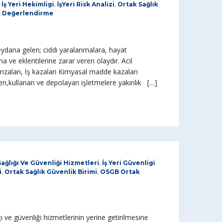
,
İş Yeri Hekimligi
,
İşYeri Risk Analizi
,
Ortak Sağlık
k Değerlendirme
ana gelen; ciddi yaralanmalara, hayat
a ve eklentilerine zarar veren olaydır. Acil
ızaları, İş kazaları Kimyasal madde kazaları
en,kullanan ve depolayan işletmelere yakınlık […]
 Sağlığı Ve Güvenliği Hizmetleri
,
İş Yeri Güvenligi
i
,
Ortak Sağlık Güvenlik Birimi
,
OSGB Ortak
ı ve güvenliği hizmetlerinin yerine getirilmesine