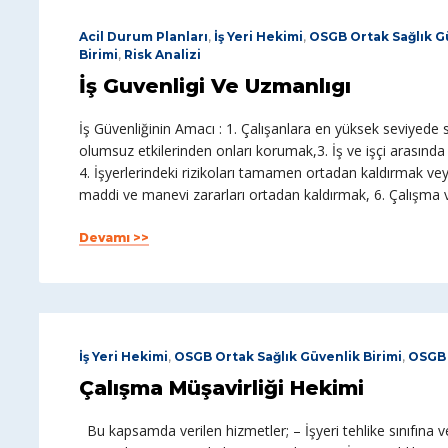
Acil Durum Planları
,
İş Yeri Hekimi
,
OSGB Ortak Sağlık Gü
Birimi
,
Risk Analizi
İş Guvenligi Ve Uzmanlıgı
İş Güvenliğinin Amacı : 1. Çalışanlara en yüksek seviyede 
olumsuz etkilerinden onları korumak,3. İş ve işçi arası
4. İşyerlerindeki rizikoları tamamen ortadan kaldırmak vey
maddi ve manevi zararları ortadan kaldırmak, 6. Çalışma v
Devamı >>
İş Yeri Hekimi
,
OSGB Ortak Sağlık Güvenlik Birimi
,
OSGB 
Çalışma Müşavirliği Hekimi
Bu kapsamda verilen hizmetler; – İşyeri tehlike sınıfına ve