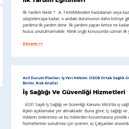
İlk Yardım Eğitimleri
İlk Yardım Nedir ? A. TANIMIAniden hastalanan veya kaza
ulaştırılıncaya kadar, o andaki durumunun daha kötüye g
yardıma ilk yardım denir. İlk yardımı yapan kimse ne kadar
husus unutulmamalıdır. Klinik osgb konusunda uzman ilk 
Devamı >>
Acil Durum Planları
,
İş Yeri Hekimi
,
OSGB Ortak Sağlık Gü
Birimi
,
Risk Analizi
İş Sağlığı Ve Güvenliği Hizmetleri
6331 Sayılı İş Sağlığı ve Güvenliği Kanunu Md.6’da iş sağlı
ilişkin açıklamalar yer almaktadır. Buna göre; İş sağlığı v
risklerin önlenmesi ve bu risklerden korunmasına yönelik ç
hizmetlerinin sunulması için işveren; a) Çalışanları arasınd