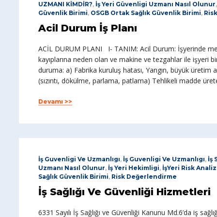
UZMANI KİMDİR?
,
İş Yeri Güvenligi Uzmanı Nasıl Olunur
Güvenlik Birimi
,
OSGB Ortak Sağlık Güvenlik Birimi
,
Ris
Acil Durum İş Planı
ACİL DURUM PLANI I- TANIM: Acil Durum: İşyerinde meyd
kayıplarına neden olan ve makine ve tezgahlar ile işyeri bin
duruma: a) Fabrika kuruluş hatası, Yangın, büyük üretim ar
(sızıntı, dökülme, parlama, patlama) Tehlikeli madde üret
Devamı >>
İş Guvenligi Ve Uzmanlıgı
,
İş Guvenligi Ve Uzmanlıgı
,
İş
Uzmanı Nasıl Olunur
,
İş Yeri Hekimligi
,
İşYeri Risk Analiz
Sağlık Güvenlik Birimi
,
Risk Değerlendirme
İş Sağlığı Ve Güvenliği Hizmetleri
6331 Sayılı İş Sağlığı ve Güvenliği Kanunu Md.6’da iş sağlığ