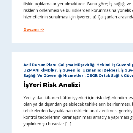
ilişkin açıklamalar yer almaktadır. Buna göre; İş sağlığı v
risklerin önlenmesi ve bu risklerden korunmasına yönelik ç
hizmetlerinin sunulması için işveren; a) Çalışanları arasınd
Devamı >>
Acil Durum Planı
,
Çalışma Müşavirliği Hekimi
,
İş Guvenli
UZMANI KİMDİR?
,
İş Guvenligi Uzmanlıgı Belgesi
,
İş Guv
Sağlığı Ve Güvenliği Hizmetleri
,
OSGB Ortak Sağlık Güve
İşYeri Risk Analizi
Yeni yıldan itibaren bütün işyerleri için risk değerlendirme
olan ya da dışarıdan gelebilecek tehlikelerin belirlenmesi,
tehlikelerden kaynaklanan risklerin analiz edilmesi gerekiy
kontrol tedbirlerinin kararlaştırılması amacıyla yapılması 
yapılırken şu hususlar […]