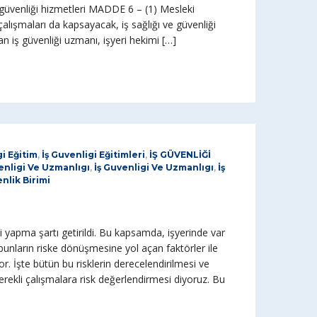
e güvenliği hizmetleri MADDE 6 – (1) Mesleki
alışmaları da kapsayacak, iş sağlığı ve güvenliği
an iş güvenliği uzmanı, işyeri hekimi […]
gi Eğitim
,
İş Guvenligi Eğitimleri
,
İŞ GÜVENLİĞİ
enligi Ve Uzmanlıgı
,
İş Guvenligi Ve Uzmanlıgı
,
İş
nlik Birimi
si yapma şartı getirildi. Bu kapsamda, işyerinde var
 bunların riske dönüşmesine yol açan faktörler ile
or. İşte bütün bu risklerin derecelendirilmesi ve
gerekli çalışmalara risk değerlendirmesi diyoruz. Bu