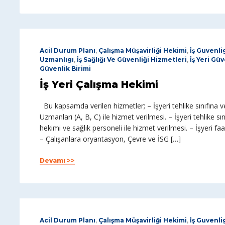
Acil Durum Planı
,
Çalışma Müşavirliği Hekimi
,
İş Guvenli
Uzmanlıgı
,
İş Sağlığı Ve Güvenliği Hizmetleri
,
İş Yeri Gü
Güvenlik Birimi
İş Yeri Çalışma Hekimi
Bu kapsamda verilen hizmetler; – İşyeri tehlike sınıfına ve
Uzmanları (A, B, C) ile hizmet verilmesi. – İşyeri tehlike sını
hekimi ve sağlık personeli ile hizmet verilmesi. – İşyeri faal
– Çalışanlara oryantasyon, Çevre ve İSG […]
Devamı >>
Acil Durum Planı
,
Çalışma Müşavirliği Hekimi
,
İş Guvenli