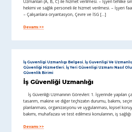
Uzmanları (A, B, C) ile hizmet verilmesi. – İşyeri tehlike sını
hekimi ve sağlık personeli ile hizmet verilmesi. – İşyeri faal
– Çalışanlara oryantasyon, Çevre ve İSG […]
Devamı >>
İş Guvenligi Uzmanlıgı Belgesi
,
İş Guvenligi Ve Uzmanlı
Güvenliği Hizmetleri
,
İş Yeri Güvenligi Uzmanı Nasıl Ol
Güvenlik Birimi
İş Güvenliği Uzmanlığı
İş Güvenliği Uzmanının Görevleri: 1. İşyerinde yapılan çalış
tasarım, makine ve diğer teçhizatın durumu, bakımı, seçim
planlanması, organizasyonu ve uygulanması, kişisel koruy
bakımı, muhafazası ve test edilmesi konularının, iş sağlığı
Devamı >>