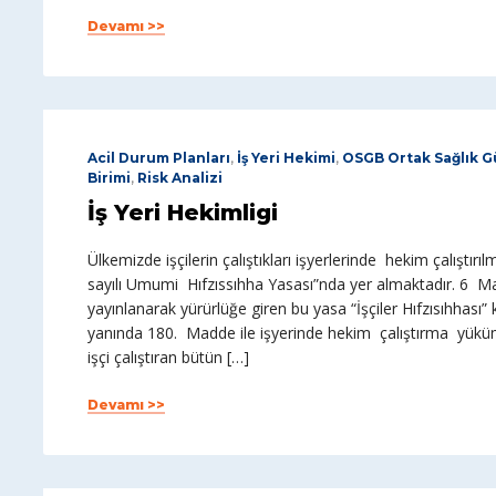
Devamı >>
Acil Durum Planları
,
İş Yeri Hekimi
,
OSGB Ortak Sağlık Gü
Birimi
,
Risk Analizi
İş Yeri Hekimligi
Ülkemizde işçilerin çalıştıkları işyerlerinde hekim çalıştırı
sayılı Umumi Hıfzıssıhha Yasası”nda yer almaktadır. 6 Ma
yayınlanarak yürürlüğe giren bu yasa “İşçiler Hıfzısıhhası”
yanında 180. Madde ile işyerinde hekim çalıştırma yükü
işçi çalıştıran bütün […]
Devamı >>