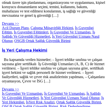
olmak üzere işin planlanması, organizasyonu ve uygulanması, kişisel
koruyucu donanımların seçimi, temini, kullanımı, bakımı,
muhafazası ve test edilmesi konularının, iş sağlığı ve güvenliği
mevzuatına ve genel iş güvenliği […]
Devamı >>
Acil Durum Planı
,
Çalışma Müşavirliği Hekimi
,
İş Guvenligi
Eğitim
,
İş Guvenligi Eğitimleri
,
İş Guvenligi Ve Uzmanlıgı
,
İş
Sağlığı Ve Güvenliği Hizmetleri
,
İş Yeri Güvenligi Uzmanı Nasıl
Olunur
,
OSGB Ortak Sağlık Güvenlik Birimi
İş Yeri Çalışma Hekimi
Bu kapsamda verilen hizmetler; – İşyeri tehlike sınıfına ve çalışan
sayısına göre sertifikalı İş Güvenliği Uzmanları (A, B, C) ile hizmet
verilmesi. – İşyeri tehlike sınıfına ve çalışan sayısına göre, sertifikalı
işyeri hekimi ve sağlık personeli ile hizmet verilmesi. – İşyeri
faaliyetleri, sağlık ve çevre risk analizlerinin yapılması, – Çalışanlara
oryantasyon, Çevre ve İSG […]
Devamı >>
İş Guvenligi Ve Uzmanlıgı
,
İş Guvenligi Ve Uzmanlıgı
,
İş Sağlığı
Ve Güvenliği Hizmetleri
,
İş Yeri Güvenligi Uzmanı Nasıl Olunur
,
İş
Yeri Hekimligi
,
İşYeri Risk Analizi
,
Ortak Sağlık Güvenlik Birimi
,
OSGB Ortak Sağlık Güvenlik Birimi
,
Risk Değerlendirme