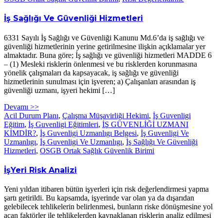
İş Sağlığı Ve Güvenliği Hizmetleri
6331 Sayılı İş Sağlığı ve Güvenliği Kanunu Md.6’da iş sağlığı ve
güvenliği hizmetlerinin yerine getirilmesine ilişkin açıklamalar yer
almaktadır. Buna göre; İş sağlığı ve güvenliği hizmetleri MADDE 6
– (1) Mesleki risklerin önlenmesi ve bu risklerden korunmasına
yönelik çalışmaları da kapsayacak, iş sağlığı ve güvenliği
hizmetlerinin sunulması için işveren; a) Çalışanları arasından iş
güvenliği uzmanı, işyeri hekimi […]
Devamı >>
Acil Durum Planı
,
Çalışma Müşavirliği Hekimi
,
İş Guvenligi
Eğitim
,
İş Guvenligi Eğitimleri
,
İŞ GÜVENLİĞİ UZMANI
KİMDİR?
,
İş Guvenligi Uzmanlıgı Belgesi
,
İş Guvenligi Ve
Uzmanlıgı
,
İş Guvenligi Ve Uzmanlıgı
,
İş Sağlığı Ve Güvenliği
Hizmetleri
,
OSGB Ortak Sağlık Güvenlik Birimi
İşYeri Risk Analizi
Yeni yıldan itibaren bütün işyerleri için risk değerlendirmesi yapma
şartı getirildi. Bu kapsamda, işyerinde var olan ya da dışarıdan
gelebilecek tehlikelerin belirlenmesi, bunların riske dönüşmesine yol
açan faktörler ile tehlikelerden kaynaklanan risklerin analiz edilmesi