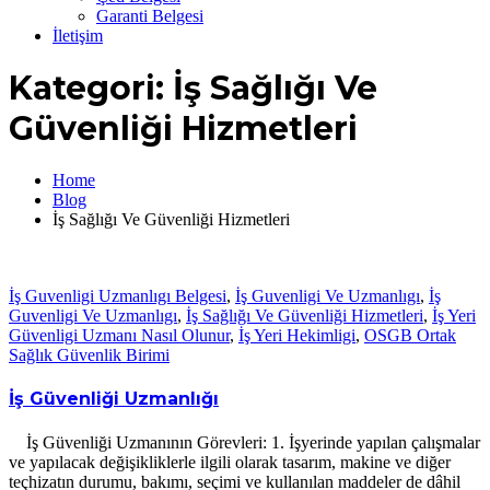
Garanti Belgesi
İletişim
Kategori:
İş Sağlığı Ve
Güvenliği Hizmetleri
Home
Blog
İş Sağlığı Ve Güvenliği Hizmetleri
İş Guvenligi Uzmanlıgı Belgesi
,
İş Guvenligi Ve Uzmanlıgı
,
İş
Guvenligi Ve Uzmanlıgı
,
İş Sağlığı Ve Güvenliği Hizmetleri
,
İş Yeri
Güvenligi Uzmanı Nasıl Olunur
,
İş Yeri Hekimligi
,
OSGB Ortak
Sağlık Güvenlik Birimi
İş Güvenliği Uzmanlığı
İş Güvenliği Uzmanının Görevleri: 1. İşyerinde yapılan çalışmalar
ve yapılacak değişikliklerle ilgili olarak tasarım, makine ve diğer
teçhizatın durumu, bakımı, seçimi ve kullanılan maddeler de dâhil