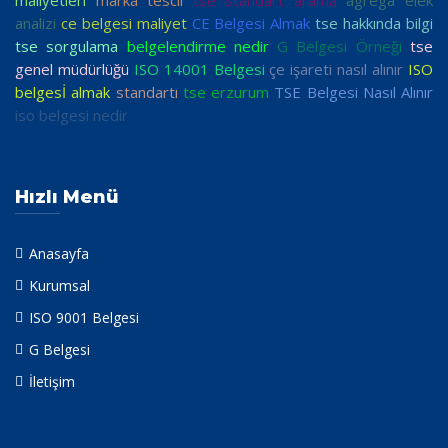
maliyetleri
marka tescil
tse standart arama
agrega elek
analizi
ce belgesi maliyet
CE Belgesi Almak
tse hakkında bilgi
tse sorgulama
belgelendirme nedir
G Belgesi Örneği
tse
genel müdürlüğü
ISO 14001 Belgesi
çe işareti nasıl alınır
ISO
belgesİ almak
standartı
tse erzurum
TSE Belgesi Nasıl Alınır
iso belgesi nedir
Hızlı Menü
Anasayfa
Kurumsal
ISO 9001 Belgesi
G Belgesi
İletişim