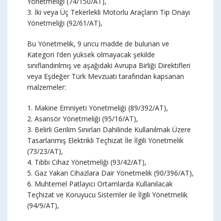
Yönetmeliği (74/150/AT),
3. İki veya Üç Tekerlekli Motorlu Araçların Tip Onayı
Yönetmeliği (92/61/AT),
Bu Yönetmelik, 9 uncu madde de bulunan ve
Kategori I’den yüksek olmayacak şekilde
sınıflandırılmış ve aşağıdaki Avrupa Birliği Direktifleri
veya Eşdeğer Türk Mevzuatı tarafından kapsanan
malzemeler:
1. Makine Emniyeti Yönetmeliği (89/392/AT),
2. Asansör Yönetmeliği (95/16/AT),
3. Belirli Gerilim Sınırları Dahilinde Kullanılmak Üzere
Tasarlanmış Elektrikli Teçhizat İle İlgili Yönetmelik
(73/23/AT),
4. Tıbbı Cihaz Yönetmeliği (93/42/AT),
5. Gaz Yakan Cihazlara Dair Yönetmelik (90/396/AT),
6. Muhtemel Patlayıcı Ortamlarda Kullanılacak
Teçhizat ve Koruyucu Sistemler ile İlgili Yönetmelik
(94/9/AT),