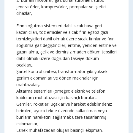
2. Buharlı motorlar, gaz/buhar türbinleri, turbo
jeneratörler, kompresörler, pompalar ve işletici
cihazlar,
Fırın soğutma sistemleri dahil sıcak hava geri
kazanıcıları, toz emiciler ve sıcak fırın egzoz gazı
temizleyicileri dahil olmak üzere sıcak fırınlar ve fırın
soğutma gaz değiştiriciler, eritme, yeniden eritme ve
gazını alma, çelik ve demirsiz maden döküm tepsileri
dahil olmak üzere doğrudan tasviye döküm
ocakları,.
Şartel kontrol ünitesi, transformatör gibi yüksek
gerilim ekipmanları ve dönen makinalar için
mahfazalar,.
Aktarma sistemleri (örneğin: elektrik ve telefon
kabloları) muhafazası için basınçlı borular,.
Gemiler, roketler, uçaklar ve hareket edebilir deniz
birimleri, ayrıca tekne üzerinde kullanılmak veya
bunların hareketini sağlamak üzere tasarlanmış
ekipmanlar,.
Esnek muhafazadan oluşan basınçlı ekipman.