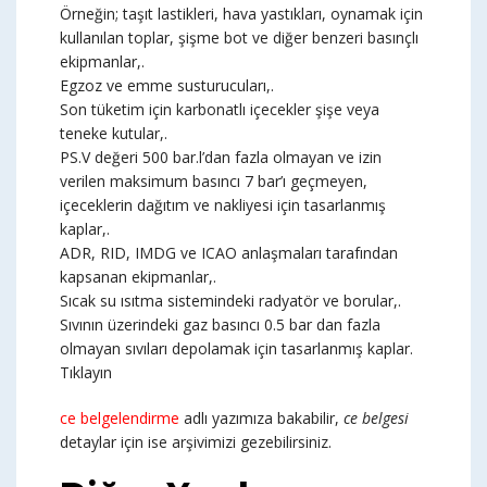
Örneğin; taşıt lastikleri, hava yastıkları, oynamak için
kullanılan toplar, şişme bot ve diğer benzeri basınçlı
ekipmanlar,.
Egzoz ve emme susturucuları,.
Son tüketim için karbonatlı içecekler şişe veya
teneke kutular,.
PS.V değeri 500 bar.l’dan fazla olmayan ve izin
verilen maksimum basıncı 7 bar’ı geçmeyen,
içeceklerin dağıtım ve nakliyesi için tasarlanmış
kaplar,.
ADR, RID, IMDG ve ICAO anlaşmaları tarafından
kapsanan ekipmanlar,.
Sıcak su ısıtma sistemindeki radyatör ve borular,.
Sıvının üzerindeki gaz basıncı 0.5 bar dan fazla
olmayan sıvıları depolamak için tasarlanmış kaplar.
Tıklayın
ce belgelendirme
adlı yazımıza bakabilir,
ce belgesi
detaylar için ise arşivimizi gezebilirsiniz.