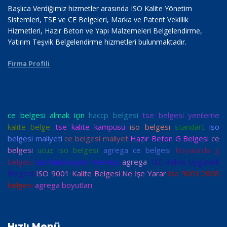
Başlıca Verdiğimiz hizmetler arasında ISO Kalite Yönetim
Sistemleri, TSE ve CE Belgeleri, Marka ve Patent Vekillik
Hizmetleri, Hazır Beton ve Yapı Malzemeleri Belgelendirme,
Yatırım Teşvik Belgelendirme hizmetleri bulunmaktadır.
Firma Profili
ce belgesi almak için
haccp belgesi
tse belgesi yenileme
kalite belge
tse kalite kampüsü
iso belgesi
standart
iso
belgesi maliyeti
ce belgesi maliyet
Hazır Beton G Belgesi
ce
belgesi
ucuz iso belgesi
agrega ce belgesi
boyalarda g
belgesi
tse kalibrasyon merkezi
agrega
TSE Kalite Uygunluk
Belgesi
ISO 9001 Kalite Belgesi Ne İşe Yarar
iso 9001:2008
belgesi
agrega boyutları
Hızlı Menü