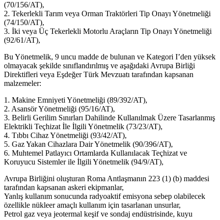
(70/156/AT),
2. Tekerlekli Tarım veya Orman Traktörleri Tip Onayı Yönetmeliği
(74/150/AT),
3. İki veya Üç Tekerlekli Motorlu Araçların Tip Onayı Yönetmeliği
(92/61/AT),
Bu Yönetmelik, 9 uncu madde de bulunan ve Kategori I’den yüksek
olmayacak şekilde sınıflandırılmış ve aşağıdaki Avrupa Birliği
Direktifleri veya Eşdeğer Türk Mevzuatı tarafından kapsanan
malzemeler:
1. Makine Emniyeti Yönetmeliği (89/392/AT),
2. Asansör Yönetmeliği (95/16/AT),
3. Belirli Gerilim Sınırları Dahilinde Kullanılmak Üzere Tasarlanmış
Elektrikli Teçhizat İle İlgili Yönetmelik (73/23/AT),
4. Tıbbı Cihaz Yönetmeliği (93/42/AT),
5. Gaz Yakan Cihazlara Dair Yönetmelik (90/396/AT),
6. Muhtemel Patlayıcı Ortamlarda Kullanılacak Teçhizat ve
Koruyucu Sistemler ile İlgili Yönetmelik (94/9/AT),
Avrupa Birliğini oluşturan Roma Antlaşmanın 223 (1) (b) maddesi
tarafından kapsanan askeri ekipmanlar,
Yanlış kullanım sonucunda radyoaktif emisyona sebep olabilecek
özellikle nükleer amaçlı kullanım için tasarlanan unsurlar,
Petrol gaz veya jeotermal keşif ve sondaj endüstrisinde, kuyu