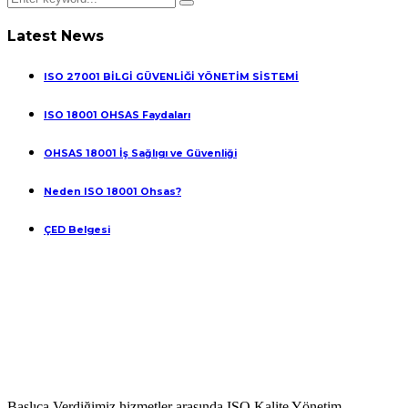
Latest News
ISO 27001 BİLGİ GÜVENLİĞİ YÖNETİM SİSTEMİ
ISO 18001 OHSAS Faydaları
OHSAS 18001 İş Sağlıgı ve Güvenliği
Neden ISO 18001 Ohsas?
ÇED Belgesi
Başlıca Verdiğimiz hizmetler arasında ISO Kalite Yönetim