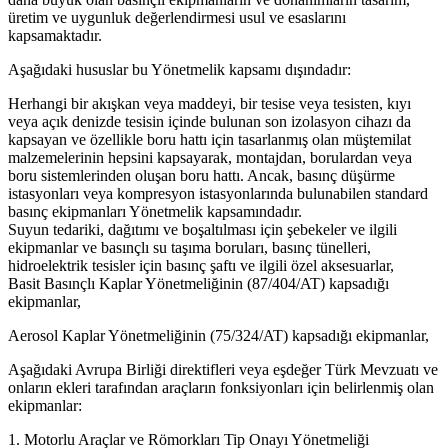
üretim ve uygunluk değerlendirmesi usul ve esaslarını
kapsamaktadır.
Aşağıdaki hususlar bu Yönetmelik kapsamı dışındadır:
Herhangi bir akışkan veya maddeyi, bir tesise veya tesisten, kıyı
veya açık denizde tesisin içinde bulunan son izolasyon cihazı da
kapsayan ve özellikle boru hattı için tasarlanmış olan müştemilat
malzemelerinin hepsini kapsayarak, montajdan, borulardan veya
boru sistemlerinden oluşan boru hattı. Ancak, basınç düşürme
istasyonları veya kompresyon istasyonlarında bulunabilen standard
basınç ekipmanları Yönetmelik kapsamındadır.
Suyun tedariki, dağıtımı ve boşaltılması için şebekeler ve ilgili
ekipmanlar ve basınçlı su taşıma boruları, basınç tünelleri,
hidroelektrik tesisler için basınç şaftı ve ilgili özel aksesuarlar,
Basit Basınçlı Kaplar Yönetmeliğinin (87/404/AT) kapsadığı
ekipmanlar,
Aerosol Kaplar Yönetmeliğinin (75/324/AT) kapsadığı ekipmanlar,
Aşağıdaki Avrupa Birliği direktifleri veya eşdeğer Türk Mevzuatı ve
onların ekleri tarafından araçların fonksiyonları için belirlenmiş olan
ekipmanlar:
1. Motorlu Araçlar ve Römorkları Tip Onayı Yönetmeliği