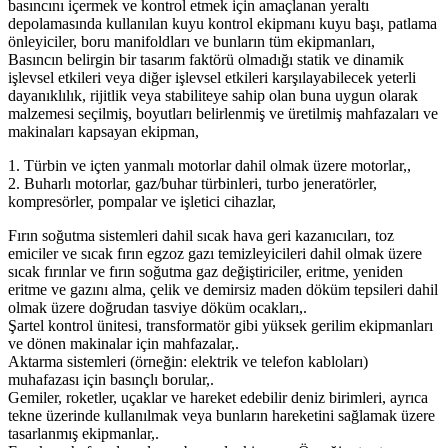
basıncını içermek ve kontrol etmek için amaçlanan yeraltı
depolamasında kullanılan kuyu kontrol ekipmanı kuyu başı, patlama
önleyiciler, boru manifoldları ve bunların tüm ekipmanları,
Basıncın belirgin bir tasarım faktörü olmadığı statik ve dinamik
işlevsel etkileri veya diğer işlevsel etkileri karşılayabilecek yeterli
dayanıklılık, rijitlik veya stabiliteye sahip olan buna uygun olarak
malzemesi seçilmiş, boyutları belirlenmiş ve üretilmiş mahfazaları ve
makinaları kapsayan ekipman,
1. Türbin ve içten yanmalı motorlar dahil olmak üzere motorlar,,
2. Buharlı motorlar, gaz/buhar türbinleri, turbo jeneratörler,
kompresörler, pompalar ve işletici cihazlar,
Fırın soğutma sistemleri dahil sıcak hava geri kazanıcıları, toz
emiciler ve sıcak fırın egzoz gazı temizleyicileri dahil olmak üzere
sıcak fırınlar ve fırın soğutma gaz değiştiriciler, eritme, yeniden
eritme ve gazını alma, çelik ve demirsiz maden döküm tepsileri dahil
olmak üzere doğrudan tasviye döküm ocakları,.
Şartel kontrol ünitesi, transformatör gibi yüksek gerilim ekipmanları
ve dönen makinalar için mahfazalar,.
Aktarma sistemleri (örneğin: elektrik ve telefon kabloları)
muhafazası için basınçlı borular,.
Gemiler, roketler, uçaklar ve hareket edebilir deniz birimleri, ayrıca
tekne üzerinde kullanılmak veya bunların hareketini sağlamak üzere
tasarlanmış ekipmanlar,.