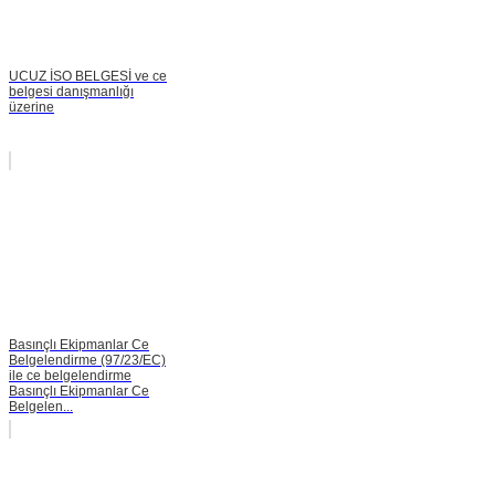
UCUZ İSO BELGESİ ve ce
belgesi danışmanlığı
üzerine
Basınçlı Ekipmanlar Ce
Belgelendirme (97/23/EC)
ile ce belgelendirme
Basınçlı Ekipmanlar Ce
Belgelen...