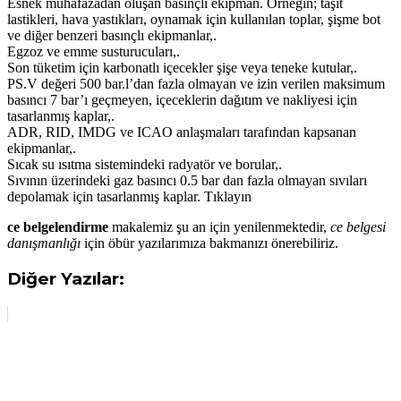
Esnek muhafazadan oluşan basınçlı ekipman. Örneğin; taşıt
lastikleri, hava yastıkları, oynamak için kullanılan toplar, şişme bot
ve diğer benzeri basınçlı ekipmanlar,.
Egzoz ve emme susturucuları,.
Son tüketim için karbonatlı içecekler şişe veya teneke kutular,.
PS.V değeri 500 bar.l’dan fazla olmayan ve izin verilen maksimum
basıncı 7 bar’ı geçmeyen, içeceklerin dağıtım ve nakliyesi için
tasarlanmış kaplar,.
ADR, RID, IMDG ve ICAO anlaşmaları tarafından kapsanan
ekipmanlar,.
Sıcak su ısıtma sistemindeki radyatör ve borular,.
Sıvının üzerindeki gaz basıncı 0.5 bar dan fazla olmayan sıvıları
depolamak için tasarlanmış kaplar. Tıklayın
ce belgelendirme
makalemiz şu an için yenilenmektedir,
ce belgesi
danışmanlığı
için öbür yazılarımıza bakmanızı önerebiliriz.
Diğer Yazılar: