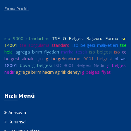
Firma Profili
ıso 9000 standartları
TSE G Belgesi Başvuru Formu
iso
14001
tse sorgulama
standardı
iso belgesi maliyetleri
tse
helal
agrega birim fiyatları
marka tescili
iso belgesi
iso
ce
belgesi almak için
g belgelendirme
9001 belgesi
ohsas
18001
boya g belgesi
ISO 9001 Belgesi Nedir
g belgesi
nedir
agrega birim hacim ağırlık deneyi
g belgesi fiyatı
Hızlı Menü
Anasayfa
Kurumsal