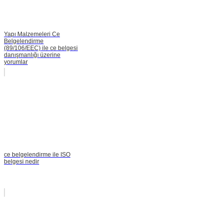
Yapı Malzemeleri Ce
Belgelendirme
(89/106/EEC) ile ce belgesi
danışmanlığı üzerine
yorumlar
ce belgelendirme ile ISO
belgesi nedir