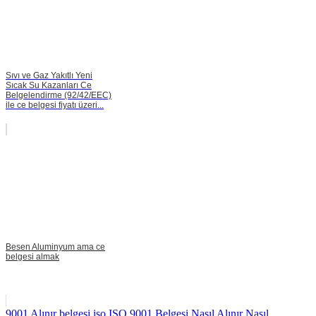
Sıvı ve Gaz Yakıtlı Yeni
Sıcak Su Kazanları Ce
Belgelendirme (92/42/EEC)
ile ce belgesi fiyatı üzeri...
Besen Aluminyum ama ce
belgesi almak
9001
Alınır
belgesi
iso
ISO 9001 Belgesi Nasıl Alınır
Nasıl