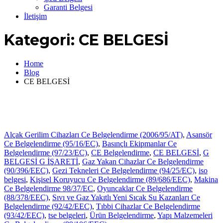
Garanti Belgesi
İletişim
Kategori:
CE BELGESİ
Home
Blog
CE BELGESİ
Alçak Gerilim Cihazları Ce Belgelendirme (2006/95/AT)
,
Asansör
Ce Belgelendirme (95/16/EC)
,
Basınçlı Ekipmanlar Ce
Belgelendirme (97/23/EC)
,
CE Belgelendirme
,
CE BELGESİ
,
G
BELGESİ G İŞARETİ
,
Gaz Yakan Cihazlar Ce Belgelendirme
(90/396/EEC)
,
Gezi Tekneleri Ce Belgelendirme (94/25/EC)
,
iso
belgesi
,
Kişisel Koruyucu Ce Belgelendirme (89/686/EEC)
,
Makina
Ce Belgelendirme 98/37/EC
,
Oyuncaklar Ce Belgelendirme
(88/378/EEC)
,
Sıvı ve Gaz Yakıtlı Yeni Sıcak Su Kazanları Ce
Belgelendirme (92/42/EEC)
,
Tıbbi Cihazlar Ce Belgelendirme
(93/42/EEC)
,
tse belgeleri
,
Ürün Belgelendirme
,
Yapı Malzemeleri