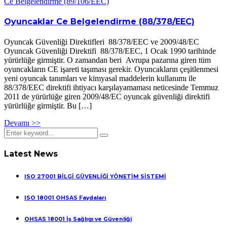
Ce Belgelendirme (89/106/EEC)
Oyuncaklar Ce Belgelendirme (88/378/EEC)
Oyuncak Güvenliği Direktifleri 88/378/EEC ve 2009/48/EC
Oyuncak Güvenliği Direktifi 88/378/EEC, 1 Ocak 1990 tarihinde
yürürlüğe girmiştir. O zamandan beri Avrupa pazarına giren tüm
oyuncakların CE işareti taşıması gerekir. Oyuncakların çeşitlenmesi
yeni oyuncak tanımları ve kimyasal maddelerin kullanımı ile
88/378/EEC direktifi ihtiyacı karşılayamaması neticesinde Temmuz
2011 de yürürlüğe giren 2009/48/EC oyuncak güvenliği direktifi
yürürlüğe girmiştir. Bu […]
Devamı >>
Latest News
ISO 27001 BİLGİ GÜVENLİĞİ YÖNETİM SİSTEMİ
ISO 18001 OHSAS Faydaları
OHSAS 18001 İş Sağlıgı ve Güvenliği