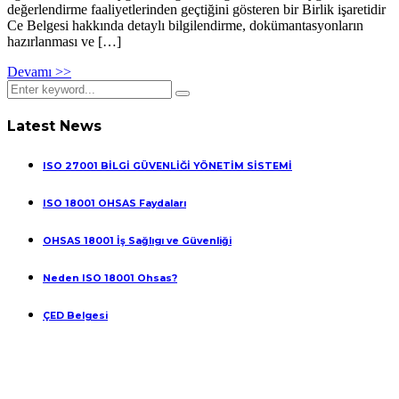
değerlendirme faaliyetlerinden geçtiğini gösteren bir Birlik işaretidir
Ce Belgesi hakkında detaylı bilgilendirme, dokümantasyonların
hazırlanması ve […]
Devamı >>
Latest News
ISO 27001 BİLGİ GÜVENLİĞİ YÖNETİM SİSTEMİ
ISO 18001 OHSAS Faydaları
OHSAS 18001 İş Sağlıgı ve Güvenliği
Neden ISO 18001 Ohsas?
ÇED Belgesi