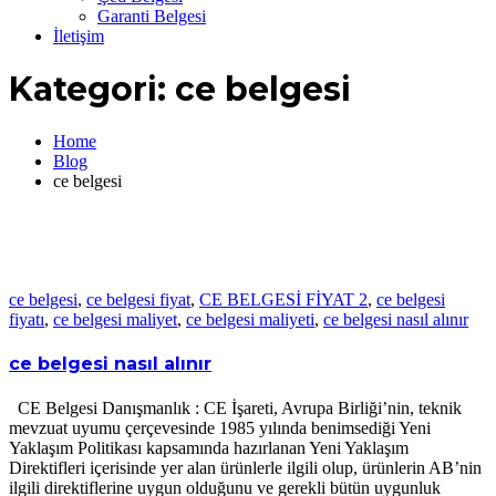
Garanti Belgesi
İletişim
Kategori:
ce belgesi
Home
Blog
ce belgesi
ce belgesi
,
ce belgesi fiyat
,
CE BELGESİ FİYAT 2
,
ce belgesi
fiyatı
,
ce belgesi maliyet
,
ce belgesi maliyeti
,
ce belgesi nasıl alınır
ce belgesi nasıl alınır
CE Belgesi Danışmanlık : CE İşareti, Avrupa Birliği’nin, teknik
mevzuat uyumu çerçevesinde 1985 yılında benimsediği Yeni
Yaklaşım Politikası kapsamında hazırlanan Yeni Yaklaşım
Direktifleri içerisinde yer alan ürünlerle ilgili olup, ürünlerin AB’nin
ilgili direktiflerine uygun olduğunu ve gerekli bütün uygunluk