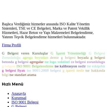
Başlıca Verdiğimiz hizmetler arasında ISO Kalite Yönetim
Sistemleri, TSE ve CE Belgeleri, Marka ve Patent Vekillik
Hizmetleri, Hazır Beton ve Yapı Malzemeleri Belgelendirme,
Yatırım Teşvik Belgelendirme hizmetleri bulunmaktadır.
Firma Profili
G Belgesi veren Kuruluşlar
G İşareti Yönetmeliği
G Belgesi
Zorunluluğu
agrega boyutları
demir g belgesi
boyada g belgesi
betonda g belgesi
agregalar
tse logo vektörel
ce belgesi zorunlulugu
g belgesi
ISO 9001 Belgelendirme
tse kalibrasyon
nedir
tse eskişehir
g belgesi fiyatı
iso 9001:2008 belgesi
g işareti nedir
tse hakkında
bilgi
tse standart arama
Hızlı Menü
Anasayfa
Kurumsal
ISO 9001 Belgesi
G Belgesi