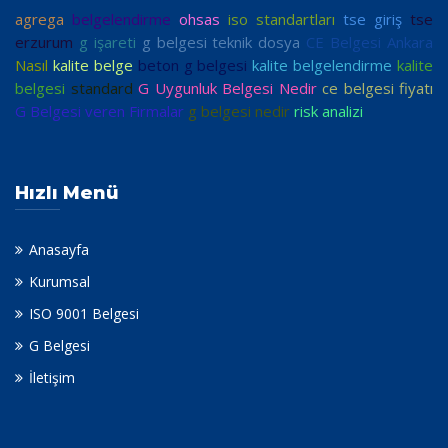
agrega
belgelendirme
ohsas
iso standartları
tse giriş
tse
erzurum
g işareti
g belgesi teknik dosya
CE Belgesi Ankara
Nasıl
kalite belge
beton g belgesi
kalite belgelendirme
kalite
belgesi
standard
G Uygunluk Belgesi Nedir
ce belgesi fiyatı
G Belgesi veren Firmalar
g belgesi nedir
risk analizi
Hızlı Menü
Anasayfa
Kurumsal
ISO 9001 Belgesi
G Belgesi
İletişim