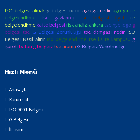
ISO belgesİ almak
g belgesi nedir
agrega nedir
agrega ce
belgelendirme
tse gaziantep
iso belgesi fiyat
ce
belgelendirme
kalite belgesi
risk analizi ankara
tse hyb logo
g
belgesi tse
G Belgesi Zorunluluğu
tse damgası nedir
ISO
Belgesi Nasıl Alınır
iso belgelendirme
tse kalite kampüsü
g
işareti
beton g belgesi
tse arama
G Belgesi Yönetmeliği
Hızlı Menü
Anasayfa
Kurumsal
ISO 9001 Belgesi
G Belgesi
İletişim