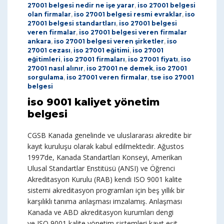
27001 belgesi nedir ne işe yarar
,
iso 27001 belgesi
olan firmalar
,
iso 27001 belgesi resmi evraklar
,
iso
27001 belgesi standartları
,
iso 27001 belgesi
veren firmalar
,
iso 27001 belgesi veren firmalar
ankara
,
iso 27001 belgesi veren şirketler
,
iso
27001 cezası
,
iso 27001 eğitimi
,
iso 27001
eğitimleri
,
iso 27001 firmaları
,
iso 27001 fiyatı
,
iso
27001 nasıl alınır
,
iso 27001 ne demek
,
iso 27001
sorgulama
,
iso 27001 veren firmalar
,
tse iso 27001
belgesi
iso 9001 kaliyet yönetim
belgesi
CGSB Kanada genelinde ve uluslararası akredite bir
kayıt kuruluşu olarak kabul edilmektedir. Ağustos
1997’de, Kanada Standartları Konseyi, Amerikan
Ulusal Standartlar Enstitüsü (ANSI) ve Öğrenci
Akreditasyon Kurulu (RAB) kendi ISO 9001 kalite
sistemi akreditasyon programları için beş yıllık bir
karşılıklı tanıma anlaşması imzalamış. Anlaşması
Kanada ve ABD akreditasyon kurumları dengi
ve ISO 9001 kalite yönetim sistemleri kayıt eşit