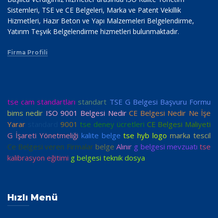
Sistemleri, TSE ve CE Belgeleri, Marka ve Patent Vekillik
Hizmetleri, Hazır Beton ve Yapı Malzemeleri Belgelendirme,
Yatırım Teşvik Belgelendirme hizmetleri bulunmaktadır.
Firma Profili
tse cam standartları
standart
TSE G Belgesi Başvuru Formu
bims nedir
ISO 9001 Belgesi Nedir
CE Belgesi Nedir Ne İşe
Yarar
standard
9001
tse deney ücretleri
CE Belgesi Maliyeti
G İşareti Yönetmeliği
kalite belge
tse hyb logo
marka tescil
Ce Belgesi veren Firmalar
belge
Alınır
g belgesi mevzuatı
tse
kalibrasyon eğitimi
g belgesi teknik dosya
Hızlı Menü