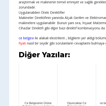
araştırmak ve makinenin temel emniyet ve sağlık gerekleri
zorundadır.
Uygulanabilen Öteki Direktifler
Makineler Direktifinin yanında Alçak Gerilim ve Elektroman
makinelere uygulanabilir. Bunun yanı sıra, İnşaat Malzemele
Cihazlar Direktifi gibi diğer bazı direktif kombinasyonu 
ce belgesi
ile alakali elestrilerin , bilgilerin yer aldigi b
fiyatı
nasil bir seydir gibi sorulanlarin cevaplarini bulmaya ç
Diğer Yazılar:
Ce Belgesinin Ürüne
Oyuncaklar Ce
ce be