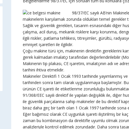
Belgelendirme 98/37/EC için sorulan tüm bu konulara çöz
98/37/EC sayılı AB’nin Makinele
makinelerin karşılamak zorunda oldukları temel gerekler t
Sağlık ve güvenlik gerekleri, tasarım esnasındaki diğer hus
çalışma, acil duruş, mekanik risklere karşı korunma, denge
ilgili riskler, patlama tehlikesi, titreşimler, gürültü, rad
emniyet işaretleri ile ilgilidir.
Çoğu makine türü için, makinenin direktifin gereklerini kar
gerek kalmadan imalatçı tarafından değerlendirilebilir (Mo
Makinenin tip plakası, CE işaretini, imalatçının adı ve adr
tarihini ihtiva etmelidir.
Makineler Direktifi 1 Ocak 1993 tarihinde yayımlanmış ve
tarihinden sonra tam olarak uygulanmaya başlamıştır. Bu t
ürünün CE işareti ile etiketlenme zorunluluğu bulunmaktad
91/368/EEC sayılı direktif ile yapılan değişiklik ile, diğer h
ile güvenlik parçalarına sahip makineler de bu direktif ka
biraz daha geç bir tarih olan 1 Ocak 1997 tarihinde sona e
Eğer bağımsız olarak CE uygunluk işareti iliştirilmiş bir k
zaman bu kombinasyon da direktifle uyumlu olmak zorundadır
analizleriyle kontrol edilmek zorundadır. Daha sonra tasarım