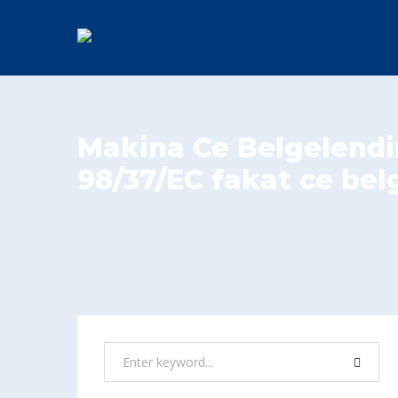
Makina Ce Belgelend
98/37/EC fakat ce bel