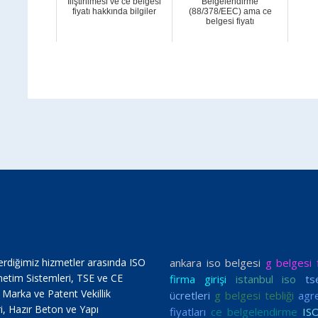
İliştirilmesi ve ce belgesi
Belgelendirme
fiyatı hakkında bilgiler
(88/378/EEC) ama ce
belgesi fiyatı
erdiğimiz hizmetler arasında ISO
ankara iso belgesi
g belgesi f
netim Sistemleri, TSE ve CE
firma girişi
istanbul iso
ts
, Marka ve Patent Vekillik
ücretleri
g belgesi tebliği
agr
i, Hazır Beton ve Yapı
fiyatları
ce belgelendirme
IS