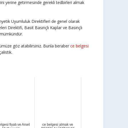
ni yerine getirmesinde gerekli tedbirleri almak
yetik Uyumluluk Direktifleri de genel olarak
ri Direktifi, Basit Basınçlı Kaplar ve Basınçlı
da mümkündür.
ölümümüze göz atabilirsiniz. Bunla beraber
ce belgesi
alistik.
lgesi fiyatı ve Arset
ce belgesi almak ve