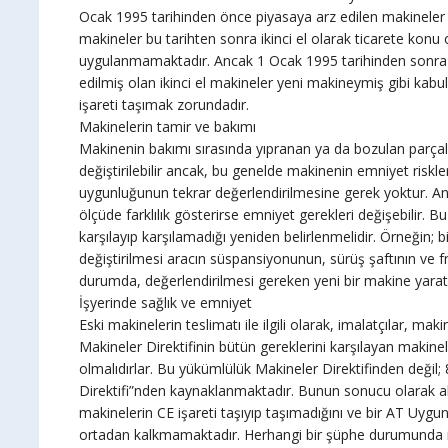
Ocak 1995 tarihinden önce piyasaya arz edilen makineler b
makineler bu tarihten sonra ikinci el olarak ticarete konu 
uygulanmamaktadır. Ancak 1 Ocak 1995 tarihinden sonra 
edilmiş olan ikinci el makineler yeni makineymiş gibi ka
işareti taşımak zorundadır.
Makinelerin tamir ve bakımı
Makinenin bakımı sırasında yıpranan ya da bozulan parçala
değiştirilebilir ancak, bu genelde makinenin emniyet risk
uygunluğunun tekrar değerlendirilmesine gerek yoktur. Anc
ölçüde farklılık gösterirse emniyet gerekleri değişebilir. 
karşılayıp karşılamadığı yeniden belirlenmelidir. Örneğin; 
değiştirilmesi aracın süspansiyonunun, sürüş şaftının ve fren
durumda, değerlendirilmesi gereken yeni bir makine yaratı
İşyerinde sağlık ve emniyet
Eski makinelerin teslimatı ile ilgili olarak, imalatçılar, mak
Makineler Direktifinin bütün gereklerini karşılayan maki
olmalıdırlar. Bu yükümlülük Makineler Direktifinden değil; 8
Direktifi”nden kaynaklanmaktadır. Bunun sonucu olarak alı
makinelerin CE işareti taşıyıp taşımadığını ve bir AT Uyg
ortadan kalkmamaktadır. Herhangi bir şüphe durumunda işv