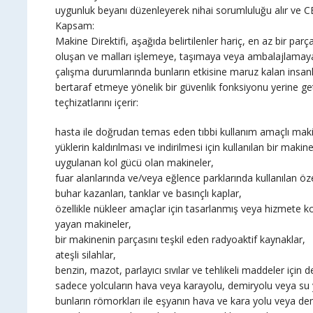
uygunluk beyanı düzenleyerek nihai sorumluluğu alır ve CE i
Kapsam:
Makine Direktifi, aşağıda belirtilenler hariç, en az bir pa
oluşan ve malları işlemeye, taşımaya veya ambalajlamaya
çalışma durumlarında bunların etkisine maruz kalan insanlar
bertaraf etmeye yönelik bir güvenlik fonksiyonu yerine g
teçhizatlarını içerir:
hasta ile doğrudan temas eden tıbbi kullanım amaçlı maki
yüklerin kaldırılması ve indirilmesi için kullanılan bir m
uygulanan kol gücü olan makineler,
fuar alanlarında ve/veya eğlence parklarında kullanılan öz
buhar kazanları, tanklar ve basınçlı kaplar,
özellikle nükleer amaçlar için tasarlanmış veya hizmete 
yayan makineler,
bir makinenin parçasını teşkil eden radyoaktif kaynaklar,
ateşli silahlar,
benzin, mazot, parlayıcı sıvılar ve tehlikeli maddeler için 
sadece yolcuların hava veya karayolu, demiryolu veya su
bunların römorkları ile eşyanın hava ve kara yolu veya demi