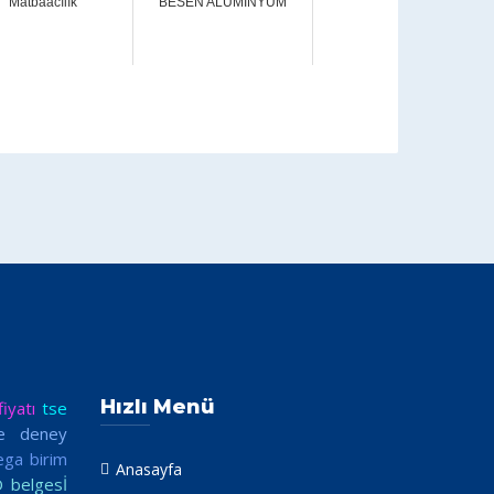
Matbaacılık
BESEN ALÜMİNYUM
Hızlı Menü
iyatı
tse
e deney
ega birim
Anasayfa
O belgesİ