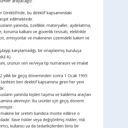
ümler arayacağız.
r Direktifi’nde, bu direktif kapsamındaki
espit edilmektedir.
usların yanında, özellikle; materyaller, aydınlatma,
, koruma kalkanı ve güvenlik tesisatı, elektrikle
yasyon, emisyonlar ve makinenin üzerindeki bakım ve
şılayıp karşılamadığı, bir onaylanmış kuruluşa
dül A).
esini, ürünün seri ve/veya tip numarasını ve imalat
 2 yıllık bir geçiş döneminden sonra 1 Ocak 1995
arihten beri direktif kapsamına giren her yeni
ır.
ususların yanında kişileri taşıma ve kaldırma araçları
psamına alınmıştır. Bu ürünler için geçiş dönemi
rmiştir.
aç makine bir üretim bandına monte edilirse o
. İlave riskler veya değiştirilmiş riskler, risk
cı, kullanıcı ya da tedarikçilerden birisi bir