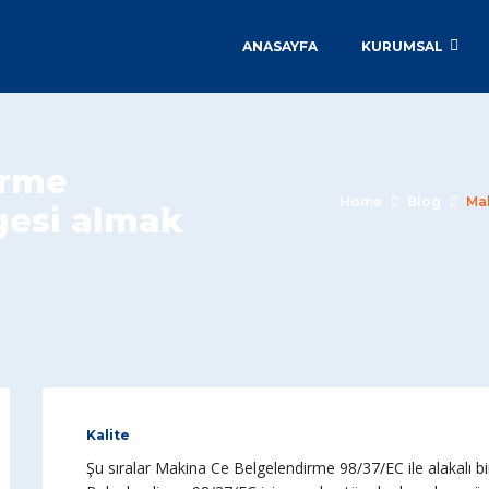
ANASAYFA
KURUMSAL
irme
Home
Blog
Mak
gesi almak
Kalite
Şu sıralar Makina Ce Belgelendirme 98/37/EC ile alakalı bi