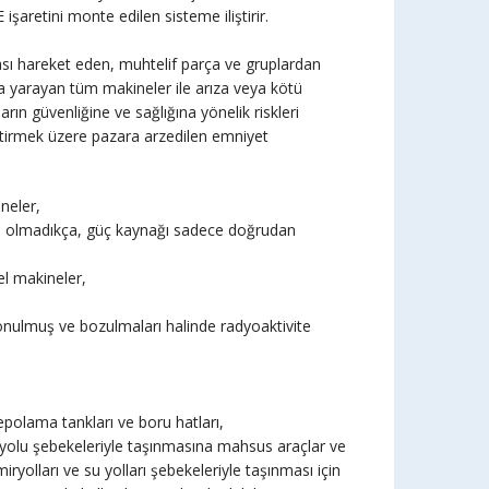
şaretini monte edilen sisteme iliştirir.
rçası hareket eden, muhtelif parça ve gruplardan
 yarayan tüm makineler ile arıza veya kötü
ın güvenliğine ve sağlığına yönelik riskleri
etirmek üzere pazara arzedilen emniyet
neler,
akine olmadıkça, güç kaynağı sadece doğrudan
el makineler,
konulmuş ve bozulmaları halinde radyoaktivite
depolama tankları ve boru hatları,
 yolu şebekeleriyle taşınmasına mahsus araçlar ve
ryolları ve su yolları şebekeleriyle taşınması için