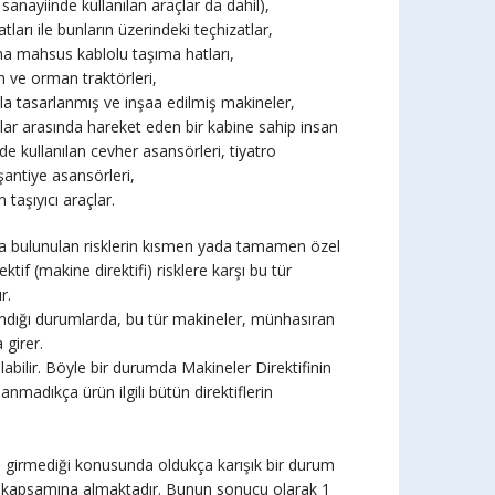
anayiinde kullanılan araçlar da dahil),
ları ile bunların üzerindeki teçhizatlar,
ına mahsus kablolu taşıma hatları,
m ve orman traktörleri,
la tasarlanmış ve inşaa edilmiş makineler,
ylar arasında hareket eden bir kabine sahip insan
 kullanılan cevher asansörleri, tiyatro
şantiye asansörleri,
 taşıyıcı araçlar.
ıfta bulunulan risklerin kısmen yada tamamen özel
tif (makine direktifi) risklere karşı bu tür
r.
klandığı durumlarda, bu tür makineler, münhasıran
 girer.
labilir. Böyle bir durumda Makineler Direktifinin
nmadıkça ürün ilgili bütün direktiflerin
ip girmediği konusunda oldukça karışık bir durum
ri kapsamına almaktadır. Bunun sonucu olarak 1