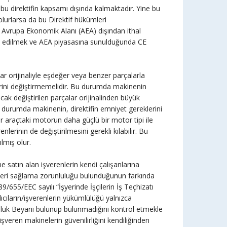
u direktifin kapsamı dışında kalmaktadır. Yine bu
olurlarsa da bu Direktif hükümleri
Avrupa Ekonomik Alanı (AEA) dışından ithal
bul edilmek ve AEA piyasasına sunulduğunda CE
r orijinaliyle eşdeğer veya benzer parçalarla
lerini değiştirmemelidir. Bu durumda makinenin
ak değiştirilen parçalar orijinalinden büyük
Bu durumda makinenin, direktifin emniyet gereklerini
bir araçtaki motorun daha güçlü bir motor tipi ile
lerinin de değiştirilmesini gerekli kılabilir. Bu
lmış olur.
ine satın alan işverenlerin kendi çalışanlarına
neleri sağlama zorunluluğu bulunduğunun farkında
9/655/EEC sayılı “İşyerinde İşçilerin İş Teçhizatı
cıların/işverenlerin yükümlülüğü yalnızca
unluk Beyanı bulunup bulunmadığını kontrol etmekle
eren makinelerin güvenilirliğini kendiliğinden