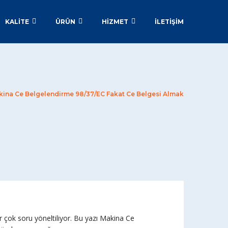
KALİTE
ÜRÜN
HİZMET
İLETIŞIM
ina Ce Belgelendirme 98/37/EC Fakat Ce Belgesi Almak
r çok soru yöneltiliyor. Bu yazı Makina Ce