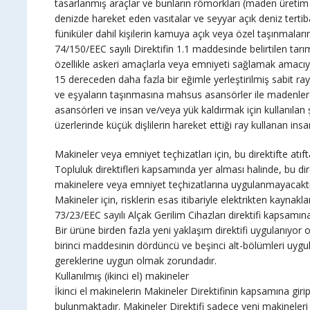
tasarlanmış araçlar ve bunların römorkları (maden üretim s
denizde hareket eden vasıtalar ve seyyar açık deniz tertibat
füniküler dahil kişilerin kamuya açık veya özel taşınmalar
74/150/EEC sayılı Direktifin 1.1 maddesinde belirtilen tarı
özellikle askeri amaçlarla veya emniyeti sağlamak amacıy
15 dereceden daha fazla bir eğimle yerleştirilmiş sabit ra
ve eşyaların taşınmasına mahsus asansörler ile madenlerde
asansörleri ve insan ve/veya yük kaldırmak için kullanılan 
üzerlerinde küçük dişlilerin hareket ettiği ray kullanan insan
Makineler veya emniyet teçhizatları için, bu direktifte at
Topluluk direktifleri kapsamında yer alması halinde, bu direk
makinelere veya emniyet teçhizatlarına uygulanmayacaktı
Makineler için, risklerin esas itibariyle elektrikten kayna
73/23/EEC sayılı Alçak Gerilim Cihazları direktifi kapsamına
Bir ürüne birden fazla yeni yaklaşım direktifi uygulanıyor o
birinci maddesinin dördüncü ve beşinci alt-bölümleri uygula
gereklerine uygun olmak zorundadır.
Kullanılmış (ikinci el) makineler
İkinci el makinelerin Makineler Direktifinin kapsamına gir
bulunmaktadır. Makineler Direktifi sadece yeni makinele