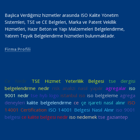
Başlıca Verdiğimiz hizmetler arasında ISO Kalite Yönetim
Sistemleri, TSE ve CE Belgeleri, Marka ve Patent Vekillik
Hizmetleri, Hazır Beton ve Yapı Malzemeleri Belgelendirme,
Yatırım Teşvik Belgelendirme hizmetleri bulunmaktadır.
Firma Profili
Ce Nedir
TSE Hizmet Yeterlilik Belgesi
tse dergisi
belgelendirme nedir
risk analizi nasıl yapılır
agregalar
iso
9001 nedir
tse hyb logo
istanbul iso
iso belgeleme
agrega
deneyleri
kalite belgelendirme
ce
çe işareti nasıl alınır
ISO
14001 Certification
ISO 14001 Belgesi Nasıl Alınır
iso 9001
belgesi
ce kalite belgesi nedir
iso nedemek
tse gaziantep