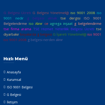
G Belgesi Ücreti
G Belgesi Yönetmeliği
iso 9001 2008
iso
9001 nedir
g belgesi almak
tse dergisi
ISO 9001
Belgelendirme
iso
Alınır
ce
agrega inşaat
g belgelendirme
tse firma arama
TSE Hizmet Yeterlilik Belgesi Ücreti
tse
diyarbakır
boyalarda g belgesi
G İşareti Yönetmeliği
iso 9001
iso 9001:2008
g belgesi nerden alınır
Hızlı Menü
Anasayfa
Kurumsal
ISO 9001 Belgesi
G Belgesi
İletişim