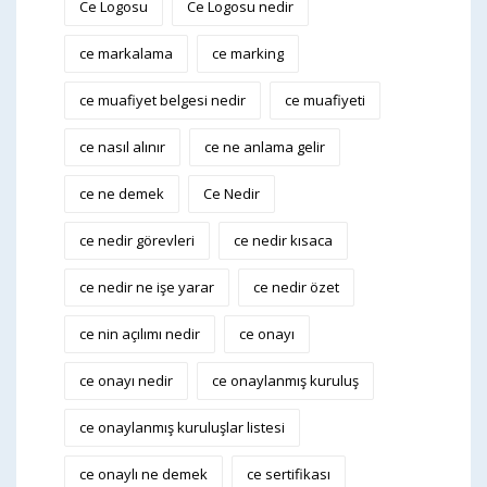
Ce Logosu
Ce Logosu nedir
ce markalama
ce marking
ce muafiyet belgesi nedir
ce muafiyeti
ce nasıl alınır
ce ne anlama gelir
ce ne demek
Ce Nedir
ce nedir görevleri
ce nedir kısaca
ce nedir ne işe yarar
ce nedir özet
ce nin açılımı nedir
ce onayı
ce onayı nedir
ce onaylanmış kuruluş
ce onaylanmış kuruluşlar listesi
ce onaylı ne demek
ce sertifikası