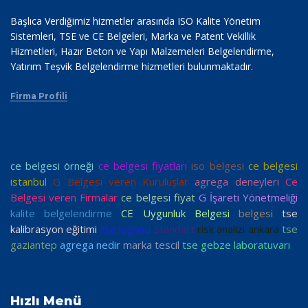
Başlıca Verdiğimiz hizmetler arasında ISO Kalite Yönetim
Sistemleri, TSE ve CE Belgeleri, Marka ve Patent Vekillik
Hizmetleri, Hazır Beton ve Yapı Malzemeleri Belgelendirme,
Yatırım Teşvik Belgelendirme hizmetleri bulunmaktadır.
Firma Profili
ce belgesi örneği
ce belgesi fiyatları
iso belgesi
ce belgesi
istanbul
G Belgesi veren Kuruluşlar
agrega deneyleri
Ce
Belgesi veren Firmalar
ce belgesi fiyat
G İşareti Yönetmeliği
kalite belgelendirme
CE Uygunluk Belgesi
belgesi
tse
kalibrasyon eğitimi
tse logosu
standart
risk analizi ankara
tse
gaziantep
agrega nedir
marka tescil
tse gebze laboratuvarı
Hızlı Menü