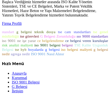
Başlıca Verdiğimiz hizmetler arasında ISO Kalite Yönetim
Sistemleri, TSE ve CE Belgeleri, Marka ve Patent Vekillik
Hizmetleri, Hazır Beton ve Yapı Malzemeleri Belgelendirme,
Yatırım Teşvik Belgelendirme hizmetleri bulunmaktadır.
Firma Profili
standart
g belgesi teknik dosya
tse cam standartları
tse genel
müdürlüğü
tse görevleri
G Belgesi Zorunluluğu
ıso 9000 standartları
iso 9001 ne işe yarar
ce belgelendirme
ce belgesi veren kuruluşlar
risk analizi maliyeti
iso 9001 belgesi
belgesi
TSE Kalite Uygunluk
Belgesi
tse hyb
boyalarda g belgesi
iso belgesi maliyeti
g belgesi
nedir
agrega nedir
ISO 9001 Nasıl Alınır
Hızlı Menü
Anasayfa
Kurumsal
ISO 9001 Belgesi
G Belgesi
İletişim