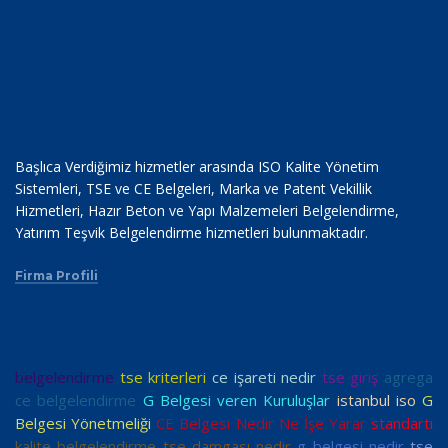
Başlıca Verdiğimiz hizmetler arasında ISO Kalite Yönetim
Sistemleri, TSE ve CE Belgeleri, Marka ve Patent Vekillik
Hizmetleri, Hazır Beton ve Yapı Malzemeleri Belgelendirme,
Yatırım Teşvik Belgelendirme hizmetleri bulunmaktadır.
Firma Profili
belgelendirme
tse kriterleri
ce işareti nedir
tse giriş
agrega
ce belgelendirme
G Belgesi veren Kuruluşlar
istanbul iso
G
Belgesi Yönetmeliği
CE Belgesi Nedir Ne İşe Yarar
standartı
kalite belgelendirme
tse damgası nedir
g belgesi nedir
tse