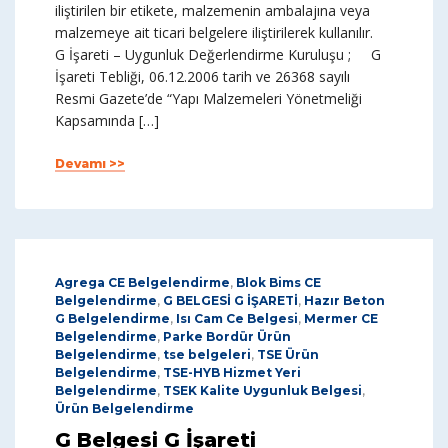
iliştirilen bir etikete, malzemenin ambalajına veya
malzemeye ait ticari belgelere iliştirilerek kullanılır.
G İşareti – Uygunluk Değerlendirme Kuruluşu ; G
İşareti Tebliği, 06.12.2006 tarih ve 26368 sayılı
Resmi Gazete’de “Yapı Malzemeleri Yönetmeliği
Kapsamında […]
Devamı >>
Agrega CE Belgelendirme
,
Blok Bims CE
Belgelendirme
,
G BELGESİ G İŞARETİ
,
Hazır Beton
G Belgelendirme
,
Isı Cam Ce Belgesi
,
Mermer CE
Belgelendirme
,
Parke Bordür Ürün
Belgelendirme
,
tse belgeleri
,
TSE Ürün
Belgelendirme
,
TSE-HYB Hizmet Yeri
Belgelendirme
,
TSEK Kalite Uygunluk Belgesi
,
Ürün Belgelendirme
G Belgesi G İşareti