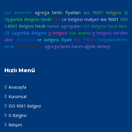
tse kriterleri
agrega birim fiyatları
iso 9001 belgesi
G
Uygunluk Belgesi Nedir
tse
ce belgesi maliyet
ıso 9001
ISO
14001 Belgesi Nedir
beton agregaları
ISO Belgesi Nasıl Alınır
CE Uygunluk Belgesi
g belgesi
tse arama
g belgesi nerden
alınır
standard
ce belgesi fiyatı
iso 14001
belgelendirme
nedir
teşvik belgesi
agrega birim hacim ağırlık deneyi
Hızlı Menü
Anasayfa
Kurumsal
ISO 9001 Belgesi
G Belgesi
İletişim