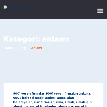
Kategori:
anlamı
Home
Blog
Anlamı
9001 veren firmalar
,
9001 veren firmaları ankara
,
9002 belgesi nedir
,
acılımı
,
açma
,
alan
belediyeler
,
alan firmalar
,
alma
,
almak
,
almak için
,
almak için gerekli belgeler
,
almak için gerekli