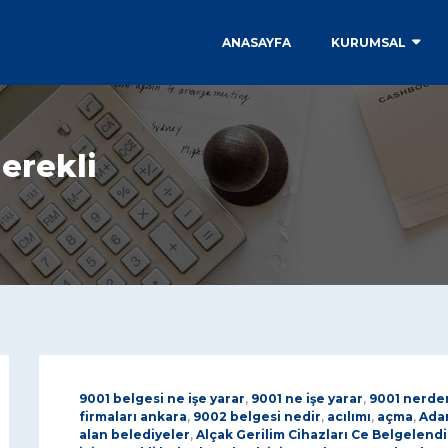
ANASAYFA
KURUMSAL
erekli
9001 belgesi ne işe yarar
,
9001 ne işe yarar
,
9001 nerden
firmaları ankara
,
9002 belgesi nedir
,
acılımı
,
açma
,
Ada
alan belediyeler
,
Alçak Gerilim Cihazları Ce Belgelend