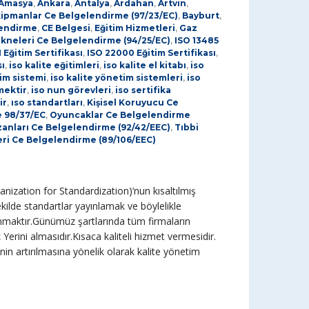
Amasya
,
Ankara
,
Antalya
,
Ardahan
,
Artvin
,
kipmanlar Ce Belgelendirme (97/23/EC)
,
Bayburt
,
lendirme
,
CE Belgesi
,
Eğitim Hizmetleri
,
Gaz
kneleri Ce Belgelendirme (94/25/EC)
,
ISO 13485
 Eğitim Sertifikası
,
ISO 22000 Eğitim Sertifikası
,
sı
,
iso kalite eğitimleri
,
iso kalite el kitabı
,
iso
tim sistemi
,
iso kalite yönetim sistemleri
,
iso
mektir
,
iso nun görevleri
,
iso sertifika
ir
,
ıso standartları
,
Kişisel Koruyucu Ce
 98/37/EC
,
Oyuncaklar Ce Belgelendirme
Kazanları Ce Belgelendirme (92/42/EEC)
,
Tıbbi
ri Ce Belgelendirme (89/106/EEC)
nization for Standardization)’nun kısaltılmış
ekilde standartlar yayınlamak ve böylelikle
unmaktır.Günümüz şartlarında tüm firmaların
Yerini almasıdır.Kısaca kaliteli hizmet vermesidir.
n artırılmasına yönelik olarak kalite yönetim