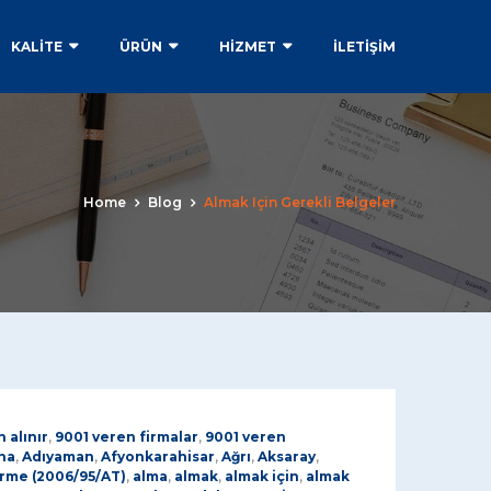
KALİTE
ÜRÜN
HİZMET
İLETIŞIM
Home
Blog
Almak Için Gerekli Belgeler
 alınır
,
9001 veren firmalar
,
9001 veren
na
,
Adıyaman
,
Afyonkarahisar
,
Ağrı
,
Aksaray
,
irme (2006/95/AT)
,
alma
,
almak
,
almak için
,
almak