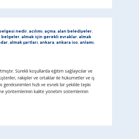
belgesi nedir
,
acılımı
,
açma
,
alan belediyeler
,
i belgeler
,
almak için gerekli evraklar
,
almak
adar
,
almak şartları
,
ankara
,
ankara iso
,
anlamı
,
tmıştır. Sürekli koşullarda eğitim sağlayıcılar ve
eriler, rakipler ve ortaklar ile hükümetler ve iş
i gereksinimleri hızlı ve esnek bir şekilde tepki
e yöntemlerinin kalite yönetim sistemlerinin