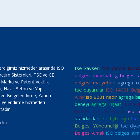
erdiğimiz hizmetler arasında ISO
tse kayseri
tse gebze labora
netim Sistemleri, TSE ve CE
belgesi mevzuatı
g belgesi 
, Marka ve Patent Vekillik
belgesi maliyetleri
agrega ce
i, Hazır Beton ve Yapı
tse duyurular
ISO 14001 Belg
ri Belgelendirme, Yatırım
Alınır
iso 9001 nedir
agrega bir
lgelendirme hizmetleri
deneyi
agrega inşaat
ISO 90
tadır.
Belgesi Ne İşe Yarar
iso n
standartları
tse hyb logo
tse 
fili
Belgesi Yönetmeliği
tse diya
Belgesi Almak
ISO belgesİ alm