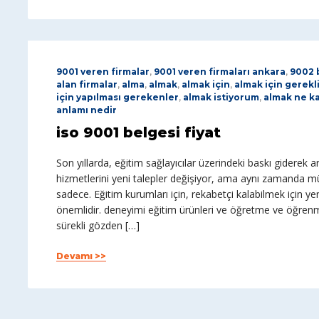
9001 veren firmalar
,
9001 veren firmaları ankara
,
9002 
alan firmalar
,
alma
,
almak
,
almak için
,
almak için gerekl
için yapılması gerekenler
,
almak istiyorum
,
almak ne k
anlamı nedir
iso 9001 belgesi fiyat
Son yıllarda, eğitim sağlayıcılar üzerindeki baskı giderek ar
hizmetlerini yeni talepler değişiyor, ama aynı zamanda müşt
sadece. Eğitim kurumları için, rekabetçi kalabilmek için yen
önemlidir. deneyimi eğitim ürünleri ve öğretme ve öğrenm
sürekli gözden […]
Devamı >>