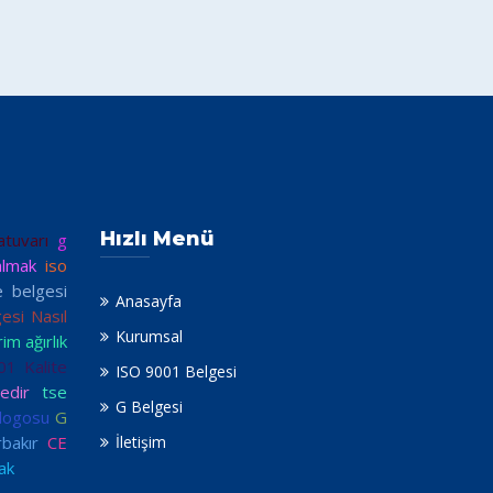
Hızlı Menü
tuvarı
g
almak
iso
 belgesi
Anasayfa
esi Nasıl
Kurumsal
im ağırlık
01 Kalite
ISO 9001 Belgesi
edir
tse
G Belgesi
logosu
G
rbakır
CE
İletişim
ak