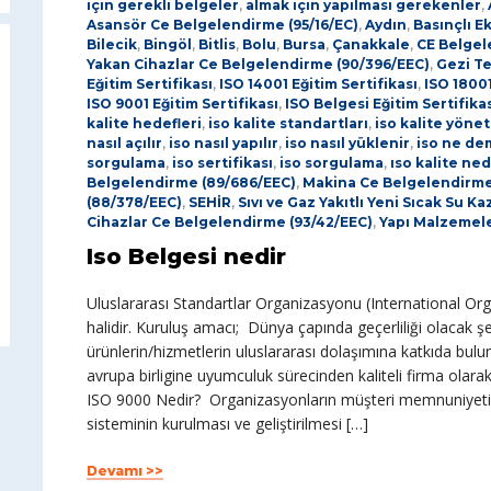
için gerekli belgeler
,
almak için yapılması gerekenler
,
Asansör Ce Belgelendirme (95/16/EC)
,
Aydın
,
Basınçlı E
Bilecik
,
Bingöl
,
Bitlis
,
Bolu
,
Bursa
,
Çanakkale
,
CE Belge
Yakan Cihazlar Ce Belgelendirme (90/396/EEC)
,
Gezi Te
Eğitim Sertifikası
,
ISO 14001 Eğitim Sertifikası
,
ISO 18001
ISO 9001 Eğitim Sertifikası
,
ISO Belgesi Eğitim Sertifika
kalite hedefleri
,
iso kalite standartları
,
iso kalite yöne
nasıl açılır
,
iso nasıl yapılır
,
iso nasıl yüklenir
,
iso ne de
sorgulama
,
iso sertifikası
,
iso sorgulama
,
ıso kalite ned
Belgelendirme (89/686/EEC)
,
Makina Ce Belgelendirme
(88/378/EEC)
,
SEHİR
,
Sıvı ve Gaz Yakıtlı Yeni Sıcak Su 
Cihazlar Ce Belgelendirme (93/42/EEC)
,
Yapı Malzemele
Iso Belgesi nedir
Uluslararası Standartlar Organizasyonu (International Orga
halidir. Kuruluş amacı; Dünya çapında geçerliliği olacak ş
ürünlerin/hizmetlerin uluslararası dolaşımına katkıda bul
avrupa birligine uyumculuk sürecinden kaliteli firma olarak 
ISO 9000 Nedir? Organizasyonların müşteri memnuniyetini
sisteminin kurulması ve geliştirilmesi […]
Devamı >>