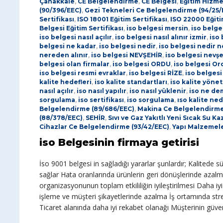
Çanakkale
,
CE Belgelendirme
,
CE Belgesi
,
Eğitim Hizme
(90/396/EEC)
,
Gezi Tekneleri Ce Belgelendirme (94/25/
Sertifikası
,
ISO 18001 Eğitim Sertifikası
,
ISO 22000 Eğiti
Belgesi Eğitim Sertifikası
,
iso belgesi mersin
,
iso belg
iso belgesi nasıl açılır
,
iso belgesi nasıl alınır izmir
,
iso
belgesi ne kadar
,
iso belgesi nedir
,
iso belgesi nedir n
nereden alınır
,
iso belgesi NEVŞEHİR
,
iso belgesi nevşe
belgesi olan firmalar
,
iso belgesi ORDU
,
iso belgesi Or
iso belgesi resmi evraklar
,
iso belgesi RİZE
,
iso belgesi
kalite hedefleri
,
iso kalite standartları
,
iso kalite yöne
nasıl açılır
,
iso nasıl yapılır
,
iso nasıl yüklenir
,
iso ne de
sorgulama
,
iso sertifikası
,
iso sorgulama
,
ıso kalite ned
Belgelendirme (89/686/EEC)
,
Makina Ce Belgelendirme
(88/378/EEC)
,
SEHİR
,
Sıvı ve Gaz Yakıtlı Yeni Sıcak Su 
Cihazlar Ce Belgelendirme (93/42/EEC)
,
Yapı Malzemele
iso Belgesinin firmaya getirisi
İso 9001 belgesi in sağladığı yararlar şunlardır; Kalitede sür
sağlar Hata oranlarında ürünlerin geri dönüşlerinde azal
organizasyonunun toplam etkililiğin iyileştirilmesi Daha i
işleme ve müşteri şikayetlerinde azalma İş ortamında stresi
Ticaret alanında daha iyi rekabet olanağı Müşterinin güve