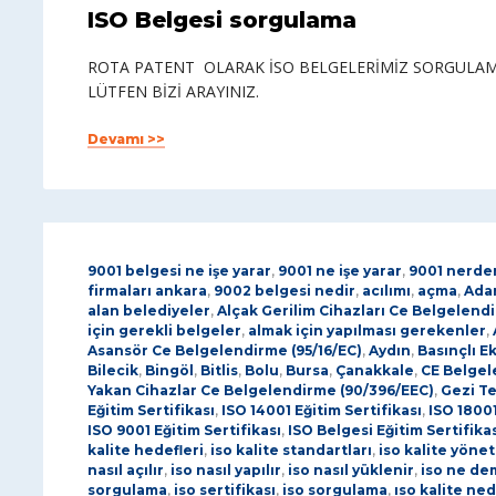
ISO Belgesi sorgulama
ROTA PATENT OLARAK İSO BELGELERİMİZ SORGULAMAS
LÜTFEN BİZİ ARAYINIZ.
Devamı >>
9001 belgesi ne işe yarar
,
9001 ne işe yarar
,
9001 nerden
firmaları ankara
,
9002 belgesi nedir
,
acılımı
,
açma
,
Ada
alan belediyeler
,
Alçak Gerilim Cihazları Ce Belgelend
için gerekli belgeler
,
almak için yapılması gerekenler
,
Asansör Ce Belgelendirme (95/16/EC)
,
Aydın
,
Basınçlı E
Bilecik
,
Bingöl
,
Bitlis
,
Bolu
,
Bursa
,
Çanakkale
,
CE Belge
Yakan Cihazlar Ce Belgelendirme (90/396/EEC)
,
Gezi Te
Eğitim Sertifikası
,
ISO 14001 Eğitim Sertifikası
,
ISO 18001
ISO 9001 Eğitim Sertifikası
,
ISO Belgesi Eğitim Sertifika
kalite hedefleri
,
iso kalite standartları
,
iso kalite yöne
nasıl açılır
,
iso nasıl yapılır
,
iso nasıl yüklenir
,
iso ne de
sorgulama
,
iso sertifikası
,
iso sorgulama
,
ıso kalite ned