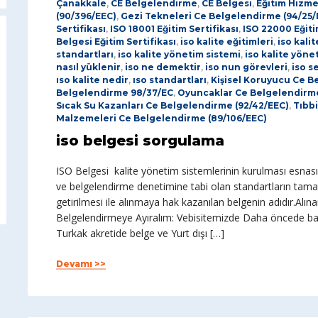
Çanakkale
,
CE Belgelendirme
,
CE Belgesi
,
Eğitim Hizme
(90/396/EEC)
,
Gezi Tekneleri Ce Belgelendirme (94/25/
Sertifikası
,
ISO 18001 Eğitim Sertifikası
,
ISO 22000 Eğiti
Belgesi Eğitim Sertifikası
,
iso kalite eğitimleri
,
iso kalit
standartları
,
iso kalite yönetim sistemi
,
iso kalite yöne
nasıl yüklenir
,
iso ne demektir
,
iso nun görevleri
,
iso s
ıso kalite nedir
,
ıso standartları
,
Kişisel Koruyucu Ce B
Belgelendirme 98/37/EC
,
Oyuncaklar Ce Belgelendirm
Sıcak Su Kazanları Ce Belgelendirme (92/42/EEC)
,
Tıbbi
Malzemeleri Ce Belgelendirme (89/106/EEC)
iso belgesi sorgulama
ISO Belgesi kalite yönetim sistemlerinin kurulması esnas
ve belgelendirme denetimine tabi olan standartların tamam
getirilmesi ile alınmaya hak kazanılan belgenin adıdır.Alın
Belgelendirmeye Ayıralım: Vebisitemizde Daha öncede bahs
Turkak akretide belge ve Yurt dışı […]
Devamı >>