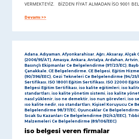
VERMEKTEYİZ. BİZDEN FİYAT ALMADAN İSO 9001 BE
Devamı >>
Adana
,
Adıyaman
,
Afyonkarahisar
,
Ağrı
,
Aksaray
,
Alçak 
(2006/95/AT)
,
Amasya
,
Ankara
,
Antalya
,
Ardahan
,
Artvin
Basınçlı Ekipmanlar Ce Belgelendirme (97/23/EC)
,
Bayb
Çanakkale
,
CE Belgelendirme
,
CE Belgesi
,
Eğitim Hizme
(90/396/EEC)
,
Gezi Tekneleri Ce Belgelendirme (94/25/
Sertifikası
,
ISO 18001 Eğitim Sertifikası
,
ISO 22000 Eğiti
Belgesi Eğitim Sertifikası
,
iso kalite eğitimleri
,
iso kalit
standartları
,
iso kalite yönetim sistemi
,
iso kalite yöne
nasıl yüklenir
,
iso ne demektir
,
iso nun görevleri
,
iso s
ıso kalite nedir
,
ıso standartları
,
Kişisel Koruyucu Ce B
Belgelendirme 98/37/EC
,
Oyuncaklar Ce Belgelendirm
Sıcak Su Kazanları Ce Belgelendirme (92/42/EEC)
,
Tıbbi
Malzemeleri Ce Belgelendirme (89/106/EEC)
iso belgesi veren firmalar