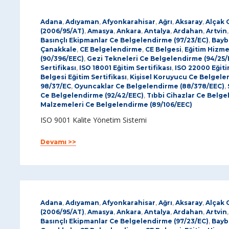
Adana
,
Adıyaman
,
Afyonkarahisar
,
Ağrı
,
Aksaray
,
Alçak 
(2006/95/AT)
,
Amasya
,
Ankara
,
Antalya
,
Ardahan
,
Artvin
Basınçlı Ekipmanlar Ce Belgelendirme (97/23/EC)
,
Bayb
Çanakkale
,
CE Belgelendirme
,
CE Belgesi
,
Eğitim Hizme
(90/396/EEC)
,
Gezi Tekneleri Ce Belgelendirme (94/25/
Sertifikası
,
ISO 18001 Eğitim Sertifikası
,
ISO 22000 Eğiti
Belgesi Eğitim Sertifikası
,
Kişisel Koruyucu Ce Belgele
98/37/EC
,
Oyuncaklar Ce Belgelendirme (88/378/EEC)
,
Ce Belgelendirme (92/42/EEC)
,
Tıbbi Cihazlar Ce Belge
Malzemeleri Ce Belgelendirme (89/106/EEC)
ISO 9001 Kalite Yönetim Sistemi
Devamı >>
Adana
,
Adıyaman
,
Afyonkarahisar
,
Ağrı
,
Aksaray
,
Alçak 
(2006/95/AT)
,
Amasya
,
Ankara
,
Antalya
,
Ardahan
,
Artvin
Basınçlı Ekipmanlar Ce Belgelendirme (97/23/EC)
,
Bayb