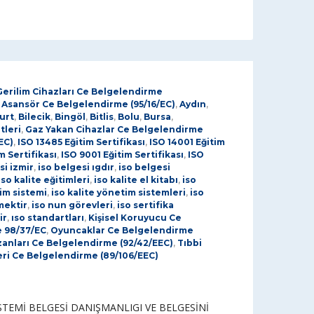
Gerilim Cihazları Ce Belgelendirme
,
Asansör Ce Belgelendirme (95/16/EC)
,
Aydın
,
urt
,
Bilecik
,
Bingöl
,
Bitlis
,
Bolu
,
Bursa
,
tleri
,
Gaz Yakan Cihazlar Ce Belgelendirme
EC)
,
ISO 13485 Eğitim Sertifikası
,
ISO 14001 Eğitim
m Sertifikası
,
ISO 9001 Eğitim Sertifikası
,
ISO
si izmir
,
iso belgesi ıgdır
,
iso belgesi
iso kalite eğitimleri
,
iso kalite el kitabı
,
iso
tim sistemi
,
iso kalite yönetim sistemleri
,
iso
mektir
,
iso nun görevleri
,
iso sertifika
ir
,
ıso standartları
,
Kişisel Koruyucu Ce
 98/37/EC
,
Oyuncaklar Ce Belgelendirme
Kazanları Ce Belgelendirme (92/42/EEC)
,
Tıbbi
ri Ce Belgelendirme (89/106/EEC)
STEMİ BELGESİ DANIŞMANLIGI VE BELGESİNİ