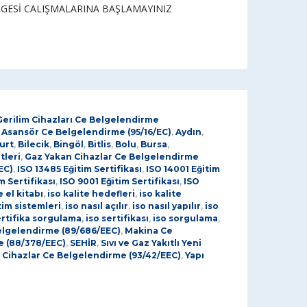
LGESİ CALIŞMALARINA BAŞLAMAYINIZ
Gerilim Cihazları Ce Belgelendirme
,
Asansör Ce Belgelendirme (95/16/EC)
,
Aydın
,
urt
,
Bilecik
,
Bingöl
,
Bitlis
,
Bolu
,
Bursa
,
tleri
,
Gaz Yakan Cihazlar Ce Belgelendirme
EC)
,
ISO 13485 Eğitim Sertifikası
,
ISO 14001 Eğitim
m Sertifikası
,
ISO 9001 Eğitim Sertifikası
,
ISO
e el kitabı
,
iso kalite hedefleri
,
iso kalite
tim sistemleri
,
iso nasıl açılır
,
iso nasıl yapılır
,
iso
ertifika sorgulama
,
iso sertifikası
,
iso sorgulama
,
elgelendirme (89/686/EEC)
,
Makina Ce
e (88/378/EEC)
,
SEHİR
,
Sıvı ve Gaz Yakıtlı Yeni
 Cihazlar Ce Belgelendirme (93/42/EEC)
,
Yapı