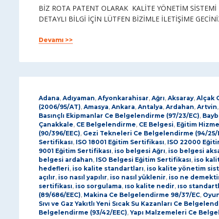
BİZ ROTA PATENT OLARAK KALİTE YÖNETİM SİSTEMİ 
DETAYLI BİLGİ İÇİN LÜTFEN BİZİMLE İLETİŞİME GECİNİ
Devamı >>
Adana
,
Adıyaman
,
Afyonkarahisar
,
Ağrı
,
Aksaray
,
Alçak 
(2006/95/AT)
,
Amasya
,
Ankara
,
Antalya
,
Ardahan
,
Artvin
Basınçlı Ekipmanlar Ce Belgelendirme (97/23/EC)
,
Bayb
Çanakkale
,
CE Belgelendirme
,
CE Belgesi
,
Eğitim Hizme
(90/396/EEC)
,
Gezi Tekneleri Ce Belgelendirme (94/25/
Sertifikası
,
ISO 18001 Eğitim Sertifikası
,
ISO 22000 Eğiti
9001 Eğitim Sertifikası
,
iso belgesi Ağrı
,
iso belgesi aks
belgesi ardahan
,
ISO Belgesi Eğitim Sertifikası
,
iso kali
hedefleri
,
iso kalite standartları
,
iso kalite yönetim sis
açılır
,
iso nasıl yapılır
,
iso nasıl yüklenir
,
iso ne demekti
sertifikası
,
iso sorgulama
,
ıso kalite nedir
,
ıso standartl
(89/686/EEC)
,
Makina Ce Belgelendirme 98/37/EC
,
Oyun
Sıvı ve Gaz Yakıtlı Yeni Sıcak Su Kazanları Ce Belgelen
Belgelendirme (93/42/EEC)
,
Yapı Malzemeleri Ce Belge