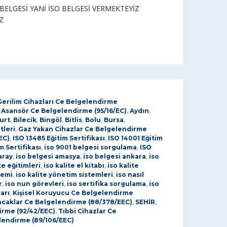
BELGESİ YANİ İSO BELGESİ VERMEKTEYİZ
Z
Gerilim Cihazları Ce Belgelendirme
,
Asansör Ce Belgelendirme (95/16/EC)
,
Aydın
,
urt
,
Bilecik
,
Bingöl
,
Bitlis
,
Bolu
,
Bursa
,
tleri
,
Gaz Yakan Cihazlar Ce Belgelendirme
EC)
,
ISO 13485 Eğitim Sertifikası
,
ISO 14001 Eğitim
m Sertifikası
,
iso 9001 belgesi sorgulama
,
ISO
aray
,
iso belgesi amasya
,
iso belgesi ankara
,
iso
te eğitimleri
,
iso kalite el kitabı
,
iso kalite
temi
,
iso kalite yönetim sistemleri
,
iso nasıl
r
,
iso nun görevleri
,
iso sertifika sorgulama
,
iso
arı
,
Kişisel Koruyucu Ce Belgelendirme
caklar Ce Belgelendirme (88/378/EEC)
,
SEHİR
,
dirme (92/42/EEC)
,
Tıbbi Cihazlar Ce
lendirme (89/106/EEC)