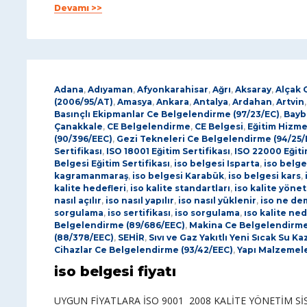
Devamı >>
Adana
,
Adıyaman
,
Afyonkarahisar
,
Ağrı
,
Aksaray
,
Alçak 
(2006/95/AT)
,
Amasya
,
Ankara
,
Antalya
,
Ardahan
,
Artvin
Basınçlı Ekipmanlar Ce Belgelendirme (97/23/EC)
,
Bayb
Çanakkale
,
CE Belgelendirme
,
CE Belgesi
,
Eğitim Hizme
(90/396/EEC)
,
Gezi Tekneleri Ce Belgelendirme (94/25/
Sertifikası
,
ISO 18001 Eğitim Sertifikası
,
ISO 22000 Eğiti
Belgesi Eğitim Sertifikası
,
iso belgesi Isparta
,
iso belge
kagramanmaraş
,
iso belgesi Karabük
,
iso belgesi kars
,
kalite hedefleri
,
iso kalite standartları
,
iso kalite yöne
nasıl açılır
,
iso nasıl yapılır
,
iso nasıl yüklenir
,
iso ne de
sorgulama
,
iso sertifikası
,
iso sorgulama
,
ıso kalite ned
Belgelendirme (89/686/EEC)
,
Makina Ce Belgelendirme
(88/378/EEC)
,
SEHİR
,
Sıvı ve Gaz Yakıtlı Yeni Sıcak Su 
Cihazlar Ce Belgelendirme (93/42/EEC)
,
Yapı Malzemele
iso belgesi fiyatı
UYGUN FİYATLARA İSO 9001 2008 KALİTE YÖNETİM Sİ