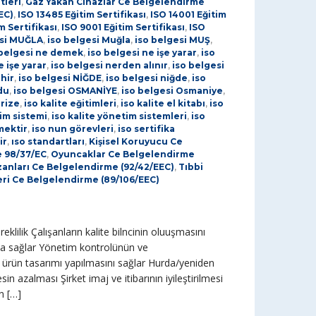
tleri
,
Gaz Yakan Cihazlar Ce Belgelendirme
EC)
,
ISO 13485 Eğitim Sertifikası
,
ISO 14001 Eğitim
m Sertifikası
,
ISO 9001 Eğitim Sertifikası
,
ISO
esi MUĞLA
,
iso belgesi Muğla
,
iso belgesi MUŞ
,
 belgesi ne demek
,
iso belgesi ne işe yarar
,
iso
e işe yarar
,
iso belgesi nerden alınır
,
iso belgesi
hir
,
iso belgesi NİĞDE
,
iso belgesi niğde
,
iso
du
,
iso belgesi OSMANİYE
,
iso belgesi Osmaniye
,
 rize
,
iso kalite eğitimleri
,
iso kalite el kitabı
,
iso
tim sistemi
,
iso kalite yönetim sistemleri
,
iso
mektir
,
iso nun görevleri
,
iso sertifika
ir
,
ıso standartları
,
Kişisel Koruyucu Ce
 98/37/EC
,
Oyuncaklar Ce Belgelendirme
Kazanları Ce Belgelendirme (92/42/EEC)
,
Tıbbi
ri Ce Belgelendirme (89/106/EEC)
eklilik Çalışanların kalite bilncinin oluuşmasını
ma sağlar Yönetim kontrolünün ve
yi ürün tasarımı yapılmasını sağlar Hurda/yeniden
n azalması Şirket imaj ve itibarının iyileştirilmesi
n […]