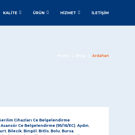
KALİTE
ÜRÜN
HİZMET
İLETIŞIM
Home
Blog
Ardahan
Gerilim Cihazları Ce Belgelendirme
,
Asansör Ce Belgelendirme (95/16/EC)
,
Aydın
,
urt
,
Bilecik
,
Bingöl
,
Bitlis
,
Bolu
,
Bursa
,