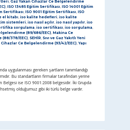
tleri
,
Gaz Yakan Cihazlar Ce Belgelendirme
EC)
,
ISO 13485 Eğitim Sertifikası
,
ISO 14001 Eğitim
m Sertifikası
,
ISO 9001 Eğitim Sertifikası
,
ISO
e el kitabı
,
iso kalite hedefleri
,
iso kalite
tim sistemleri
,
iso nasıl açılır
,
iso nasıl yapılır
,
iso
ertifika sorgulama
,
iso sertifikası
,
iso sorgulama
,
elgelendirme (89/686/EEC)
,
Makina Ce
e (88/378/EEC)
,
SEHİR
,
Sıvı ve Gaz Yakıtlı Yeni
 Cihazlar Ce Belgelendirme (93/42/EEC)
,
Yapı
ında uygulanması gereken şartların tanımlandığı
ıdır. Bu standartların firmalar tarafından yerine
an Belgesi ise ISO 9001:2008 belgesidir. İki Grupda
etmiş olduğumuz gibi iki türlü belge vardır.