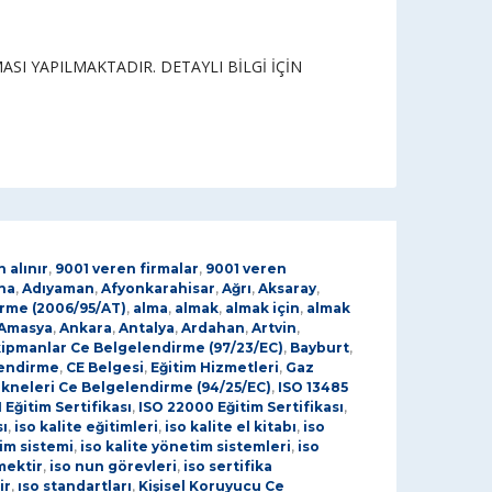
I YAPILMAKTADIR. DETAYLI BİLGİ İÇİN
 alınır
,
9001 veren firmalar
,
9001 veren
na
,
Adıyaman
,
Afyonkarahisar
,
Ağrı
,
Aksaray
,
irme (2006/95/AT)
,
alma
,
almak
,
almak için
,
almak
Amasya
,
Ankara
,
Antalya
,
Ardahan
,
Artvin
,
kipmanlar Ce Belgelendirme (97/23/EC)
,
Bayburt
,
lendirme
,
CE Belgesi
,
Eğitim Hizmetleri
,
Gaz
kneleri Ce Belgelendirme (94/25/EC)
,
ISO 13485
 Eğitim Sertifikası
,
ISO 22000 Eğitim Sertifikası
,
sı
,
iso kalite eğitimleri
,
iso kalite el kitabı
,
iso
tim sistemi
,
iso kalite yönetim sistemleri
,
iso
mektir
,
iso nun görevleri
,
iso sertifika
ir
,
ıso standartları
,
Kişisel Koruyucu Ce