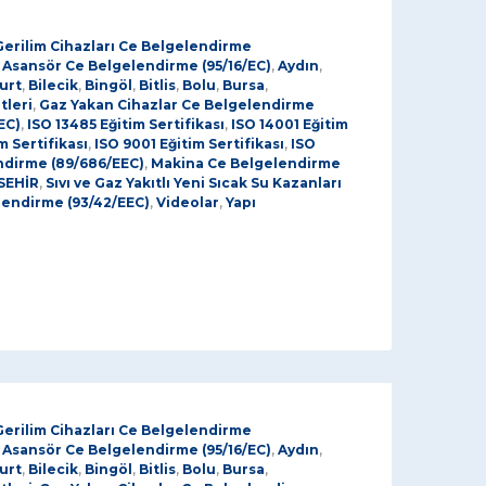
Gerilim Cihazları Ce Belgelendirme
,
Asansör Ce Belgelendirme (95/16/EC)
,
Aydın
,
urt
,
Bilecik
,
Bingöl
,
Bitlis
,
Bolu
,
Bursa
,
tleri
,
Gaz Yakan Cihazlar Ce Belgelendirme
EC)
,
ISO 13485 Eğitim Sertifikası
,
ISO 14001 Eğitim
m Sertifikası
,
ISO 9001 Eğitim Sertifikası
,
ISO
ndirme (89/686/EEC)
,
Makina Ce Belgelendirme
SEHİR
,
Sıvı ve Gaz Yakıtlı Yeni Sıcak Su Kazanları
lendirme (93/42/EEC)
,
Videolar
,
Yapı
Gerilim Cihazları Ce Belgelendirme
,
Asansör Ce Belgelendirme (95/16/EC)
,
Aydın
,
urt
,
Bilecik
,
Bingöl
,
Bitlis
,
Bolu
,
Bursa
,