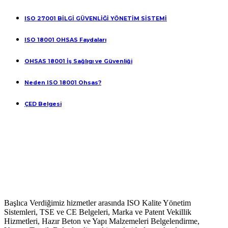
ISO 27001 BİLGİ GÜVENLİĞİ YÖNETİM SİSTEMİ
ISO 18001 OHSAS Faydaları
OHSAS 18001 İş Sağlıgı ve Güvenliği
Neden ISO 18001 Ohsas?
ÇED Belgesi
Başlıca Verdiğimiz hizmetler arasında ISO Kalite Yönetim
Sistemleri, TSE ve CE Belgeleri, Marka ve Patent Vekillik
Hizmetleri, Hazır Beton ve Yapı Malzemeleri Belgelendirme,