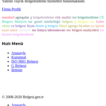
Yatırım Teşvik Belgelendirme hizmetleri bulunmaktadır.
Firma Profili
standard
agregalar
g belgelendirme
risk analizi
iso belgelendirme
CE
Belgesi Maliyeti
tse genel müdürlüğü
belgesi
g belgesi tse
kalite
ohsas
ce belgesi fiyatı
demir g belgesi
Nasıl
agrega fiyatları
çe işareti
nasıl alınır
standartı
tse kimya laboratuvarı
iso belgesi maliyetleri
tse
hizmet belgelendirme
Hızlı Menü
Anasayfa
Kurumsal
ISO 9001 Belgesi
G Belgesi
İletişim
© 2008-2020 Belgesi.gen.tr
Anasayfa