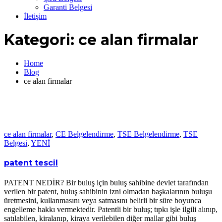
Garanti Belgesi
İletişim
Kategori:
ce alan firmalar
Home
Blog
ce alan firmalar
ce alan firmalar
,
CE Belgelendirme
,
TSE Belgelendirme
,
TSE
Belgesi
,
YENİ
patent tescil
PATENT NEDİR? Bir buluş için buluş sahibine devlet tarafından
verilen bir patent, buluş sahibinin izni olmadan başkalarının buluşu
üretmesini, kullanmasını veya satmasını belirli bir süre boyunca
engelleme hakkı vermektedir. Patentli bir buluş; tıpkı işle ilgili alınıp,
satılabilen, kiralanıp, kiraya verilebilen diğer mallar gibi buluş