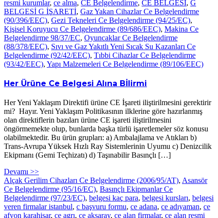
resmi kurumlar
,
ce alma
,
CE Belgelendirme
,
CE BELGESİ
,
G
BELGESİ G İŞARETİ
,
Gaz Yakan Cihazlar Ce Belgelendirme
(90/396/EEC)
,
Gezi Tekneleri Ce Belgelendirme (94/25/EC)
,
Kişisel Koruyucu Ce Belgelendirme (89/686/EEC)
,
Makina Ce
Belgelendirme 98/37/EC
,
Oyuncaklar Ce Belgelendirme
(88/378/EEC)
,
Sıvı ve Gaz Yakıtlı Yeni Sıcak Su Kazanları Ce
Belgelendirme (92/42/EEC)
,
Tıbbi Cihazlar Ce Belgelendirme
(93/42/EEC)
,
Yapı Malzemeleri Ce Belgelendirme (89/106/EEC)
Her Ürüne Ce Belgesi Alına Bİlirmi
Her Yeni Yaklaşım Direktifi ürüne CE İşareti iliştirilmesini gerektirir
mi? Hayır. Yeni Yaklaşım Politikasının ilklerine göre hazırlanmış
olan direktiflerin bazıları ürüne CE işareti iliştirilmesini
öngörmemekte olup, bunlarda başka türlü işaretlemeler söz konusu
olabilmektedir. Bu ürün grupları: a) Ambalajlama ve Atıkları b)
Trans-Avrupa Yüksek Hızlı Ray Sistemlerinin Uyumu c) Denizcilik
Ekipmanı (Gemi Teçhizatı) d) Taşınabilir Basınçlı […]
Devamı >>
Alçak Gerilim Cihazları Ce Belgelendirme (2006/95/AT)
,
Asansör
Ce Belgelendirme (95/16/EC)
,
Basınçlı Ekipmanlar Ce
Belgelendirme (97/23/EC)
,
belgesi kaç para
,
belgesi kursları
,
belgesi
veren firmalar istanbul
,
c başvuru formu
,
ce adana
,
ce adıyaman
,
ce
afyon karahisar
,
ce agrı
,
ce aksaray
,
ce alan firmalar
,
ce alan resmi