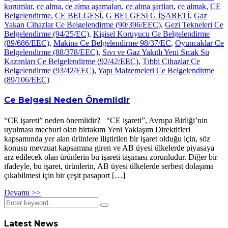
kurumlar
,
ce alma
,
ce alma aşamaları
,
ce alma şartları
,
ce almak
,
CE
Belgelendirme
,
CE BELGESİ
,
G BELGESİ G İŞARETİ
,
Gaz
Yakan Cihazlar Ce Belgelendirme (90/396/EEC)
,
Gezi Tekneleri Ce
Belgelendirme (94/25/EC)
,
Kişisel Koruyucu Ce Belgelendirme
(89/686/EEC)
,
Makina Ce Belgelendirme 98/37/EC
,
Oyuncaklar Ce
Belgelendirme (88/378/EEC)
,
Sıvı ve Gaz Yakıtlı Yeni Sıcak Su
Kazanları Ce Belgelendirme (92/42/EEC)
,
Tıbbi Cihazlar Ce
Belgelendirme (93/42/EEC)
,
Yapı Malzemeleri Ce Belgelendirme
(89/106/EEC)
Ce Belgesi Neden Önemlidir
“CE işareti” neden önemlidir? “CE işareti”, Avrupa Birliği’nin
uyulması mecburi olan birtakım Yeni Yaklaşım Direktifleri
kapsamında yer alan ürünlere iliştirilen bir işaret olduğu için, söz
konusu mevzuat kapsamına giren ve AB üyesi ülkelerde piyasaya
arz edilecek olan ürünlerin bu işareti taşıması zorunludur. Diğer bir
ifadeyle, bu işaret, ürünlerin, AB üyesi ülkelerde serbest dolaşıma
çıkabilmesi için bir çeşit pasaport […]
Devamı >>
Latest News