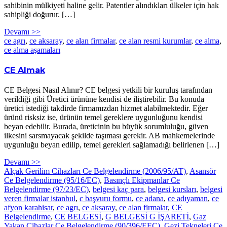
sahibinin mülkiyeti haline gelir. Patentler alındıkları ülkeler için hak
sahipliği doğurur. […]
Devamı >>
ce agrı
,
ce aksaray
,
ce alan firmalar
,
ce alan resmi kurumlar
,
ce alma
,
ce alma aşamaları
CE Almak
CE Belgesi Nasıl Alınır? CE belgesi yetkili bir kuruluş tarafından
verildiği gibi Üretici ürününe kendisi de iliştirebilir. Bu konuda
üretici istediği takdirde firmamızdan hizmet alabilmektedir. Eğer
ürünü risksiz ise, ürünün temel gereklere uygunluğunu kendisi
beyan edebilir. Burada, üreticinin bu büyük sorumluluğu, güven
ilkesini sarsmayacak şekilde taşıması gerekir. AB mahkemelerinde
uygunluğu beyan edilip, temel gerekleri sağlamadığı belirlenen […]
Devamı >>
Alçak Gerilim Cihazları Ce Belgelendirme (2006/95/AT)
,
Asansör
Ce Belgelendirme (95/16/EC)
,
Basınçlı Ekipmanlar Ce
Belgelendirme (97/23/EC)
,
belgesi kaç para
,
belgesi kursları
,
belgesi
veren firmalar istanbul
,
c başvuru formu
,
ce adana
,
ce adıyaman
,
ce
afyon karahisar
,
ce agrı
,
ce aksaray
,
ce alan firmalar
,
CE
Belgelendirme
,
CE BELGESİ
,
G BELGESİ G İŞARETİ
,
Gaz
Yakan Cihazlar Ce Belgelendirme (90/396/EEC)
,
Gezi Tekneleri Ce