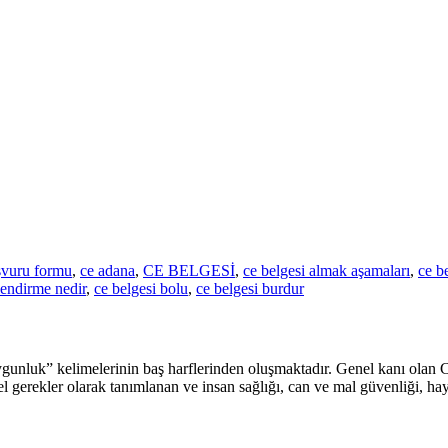
şvuru formu
,
ce adana
,
CE BELGESİ
,
ce belgesi almak aşamaları
,
ce b
lendirme nedir
,
ce belgesi bolu
,
ce belgesi burdur
nluk” kelimelerinin baş harflerinden oluşmaktadır. Genel kanı olan CE 
mel gerekler olarak tanımlanan ve insan sağlığı, can ve mal güvenliği, ha