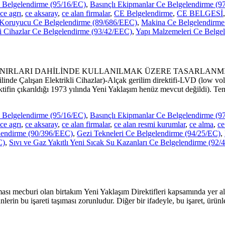
 Belgelendirme (95/16/EC)
,
Basınçlı Ekipmanlar Ce Belgelendirme (9
ce agrı
,
ce aksaray
,
ce alan firmalar
,
CE Belgelendirme
,
CE BELGESİ
 Koruyucu Ce Belgelendirme (89/686/EEC)
,
Makina Ce Belgelendirme
i Cihazlar Ce Belgelendirme (93/42/EEC)
,
Yapı Malzemeleri Ce Belge
ERİLİM SINIRLARI DAHİLİNDE KULLANILMAK ÜZERE TASARLANM
e Çalışan Elektrikli Cihazlar)-Alçak gerilim direktifi-LVD (low volt
rektifin çıkarıldığı 1973 yılında Yeni Yaklaşım henüz mevcut değildi). 
 Belgelendirme (95/16/EC)
,
Basınçlı Ekipmanlar Ce Belgelendirme (9
ce agrı
,
ce aksaray
,
ce alan firmalar
,
ce alan resmi kurumlar
,
ce alma
,
ce
lendirme (90/396/EEC)
,
Gezi Tekneleri Ce Belgelendirme (94/25/EC)
,
C)
,
Sıvı ve Gaz Yakıtlı Yeni Sıcak Su Kazanları Ce Belgelendirme (92
sı mecburi olan birtakım Yeni Yaklaşım Direktifleri kapsamında yer alan
rin bu işareti taşıması zorunludur. Diğer bir ifadeyle, bu işaret, ürünl