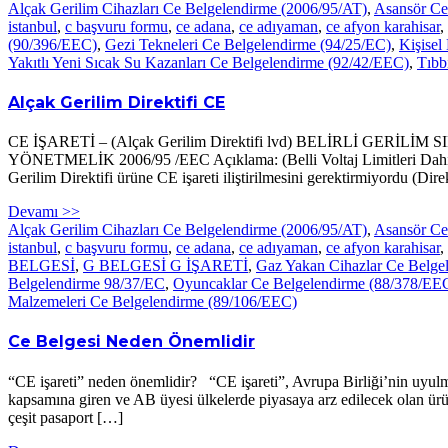
Alçak Gerilim Cihazları Ce Belgelendirme (2006/95/AT)
,
Asansör Ce
istanbul
,
c başvuru formu
,
ce adana
,
ce adıyaman
,
ce afyon karahisar
,
(90/396/EEC)
,
Gezi Tekneleri Ce Belgelendirme (94/25/EC)
,
Kişisel
Yakıtlı Yeni Sıcak Su Kazanları Ce Belgelendirme (92/42/EEC)
,
Tıbb
Alçak Gerilim Direktifi CE
CE İŞARETİ – (Alçak Gerilim Direktifi lvd) BELİRLİ G
YÖNETMELİK 2006/95 /EEC Açıklama: (Belli Voltaj Limitleri Dahilind
Gerilim Direktifi ürüne CE işareti iliştirilmesini gerektirmiyordu (Di
Devamı >>
Alçak Gerilim Cihazları Ce Belgelendirme (2006/95/AT)
,
Asansör Ce
istanbul
,
c başvuru formu
,
ce adana
,
ce adıyaman
,
ce afyon karahisar
,
BELGESİ
,
G BELGESİ G İŞARETİ
,
Gaz Yakan Cihazlar Ce Belge
Belgelendirme 98/37/EC
,
Oyuncaklar Ce Belgelendirme (88/378/EE
Malzemeleri Ce Belgelendirme (89/106/EEC)
Ce Belgesi Neden Önemlidir
“CE işareti” neden önemlidir? “CE işareti”, Avrupa Birliği’nin uyulma
kapsamına giren ve AB üyesi ülkelerde piyasaya arz edilecek olan ürünle
çeşit pasaport […]