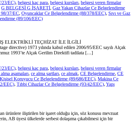
7/23/EC)
,
belgesi kaç para
,
belgesi kursları
,
belgesi veren firmalar
,
G BELGESİ G İŞARETİ
,
Gaz Yakan Cihazlar Ce Belgelendirme
 98/37/EC
,
Oyuncaklar Ce Belgelendirme (88/378/EEC)
,
Sıvı ve Gaz
lendirme (89/106/EEC)
IŞ ELEKTRİKLİ TEÇHİZAT İLE İLGİLİ
age directive) 1973 yılında kabul edilen 2006/95/EEC sayılı Alçak
Temmuz 1993’te Alçak Gerilim Direktifi tadilata […]
7/23/EC)
,
belgesi kaç para
,
belgesi kursları
,
belgesi veren firmalar
 alma aşamaları
,
ce alma şartları
,
ce almak
,
CE Belgelendirme
,
CE
Kişisel Koruyucu Ce Belgelendirme (89/686/EEC)
,
Makina Ce
/42/EEC)
,
Tıbbi Cihazlar Ce Belgelendirme (93/42/EEC)
,
Yapı
 ürünlere iliştirilen bir işaret olduğu için, söz konusu mevzuat
erin, AB üyesi ülkelerde serbest dolaşıma çıkabilmesi için bir