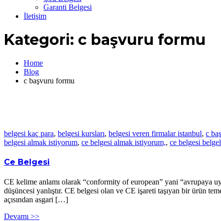
Garanti Belgesi
İletişim
Kategori:
c başvuru formu
Home
Blog
c başvuru formu
belgesi kaç para
,
belgesi kursları
,
belgesi veren firmalar istanbul
,
c ba
belgesi almak istiyorum
,
ce belgesi almak istiyorum,
,
ce belgesi belge
Ce Belgesi
CE kelime anlamı olarak “conformity of european” yani “avrupaya uygu
düşüncesi yanlıştır. CE belgesi olan ve CE işareti taşıyan bir ürün te
açısından asgari […]
Devamı >>