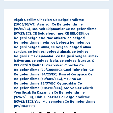
Alçak Gerilim Cihazları Ce Belgelendirme
(2006/95/AT)
,
Asansör Ce Belgelendirme
(95/16/EC)
,
Basınçlı Ekipmanlar Ce Belgelendirme
(97/23/EC)
,
CE Belgelendirme
,
CE BELGESİ
,
ce
belgesi belgelendirme ankara
,
ce belgesi
belgelendirme nedir
,
ce belgesi belgeler
,
ce
belgesi belgesi alma
,
ce belgesi belgesi alma
sartları
,
ce belgesi belgesi almak
,
ce belgesi
belgesi almak aşamaları
,
ce belgesi belgesi almak
istiyorum
,
ce belgesi bolu
,
ce belgesi burdur
,
G
BELGESİ G İŞARETİ
,
Gaz Yakan Cihazlar Ce
Belgelendirme (90/396/EEC)
,
Gezi Tekneleri Ce
Belgelendirme (94/25/EC)
,
Kişisel Koruyucu Ce
Belgelendirme (89/686/EEC)
,
Makina Ce
Belgelendirme 98/37/EC
,
Oyuncaklar Ce
Belgelendirme (88/378/EEC)
,
Sıvı ve Gaz Yakıtlı
Yeni Sıcak Su Kazanları Ce Belgelendirme
(92/42/EEC)
,
Tıbbi Cihazlar Ce Belgelendirme
(93/42/EEC)
,
Yapı Malzemeleri Ce Belgelendirme
(89/106/EEC)