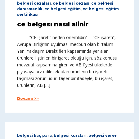
belgesi cezaları
,
ce belgesi cezası
,
ce belgesi
danısmanlık
,
ce belgesi eğitim
,
ce belgesi eğitim
sertifikası
ce belgesı nasıl alinir
“CE işareti” neden önemlidir? “CE işareti”,
Avrupa Birliği’nin uyulması mecburi olan birtakım
Yeni Yaklaşım Direktifleri kapsamında yer alan
ürünlere iliştirilen bir işaret olduğu için, söz konusu
mevzuat kapsamına giren ve AB üyesi ülkelerde
piyasaya arz edilecek olan ürünlerin bu işareti
taşıması zorunludur. Diğer bir ifadeyle, bu işaret,
ürünlerin, AB […]
Devamı >>
belgesi kaç para
,
belgesi kursları
,
belgesi veren