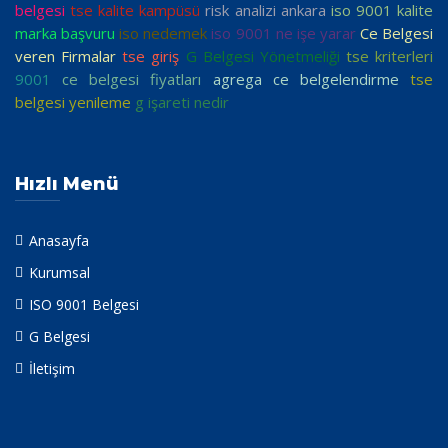
belgesi
tse kalite kampüsü
risk analizi ankara
iso 9001 kalite
marka başvuru
iso nedemek
iso 9001 ne işe yarar
Ce Belgesi
veren Firmalar
tse giriş
G Belgesi Yönetmeliği
tse kriterleri
9001
ce belgesi fiyatları
agrega ce belgelendirme
tse
belgesi yenileme
g işareti nedir
Hızlı Menü
Anasayfa
Kurumsal
ISO 9001 Belgesi
G Belgesi
İletişim