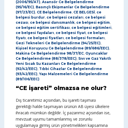
(2006/95/AT)
,
Asansör Ce Belgelendirme
(95/16/EC)
,
Basınçlı Ekipmanlar Ce Belgelendirme
(97/23/EC)
,
CE Belgelendirme
,
CE BELGESİ
,
ce
belgesi burdur
,
ce belgesi cezaları
,
ce belgesi
cezası
,
ce belgesi danısmanlık
,
ce belgesi eğitim
,
ce belgesi eğitim sertifikası
,
ce belgesi eğitimleri
,
ce belgesi faydaları
,
ce belgesi fiyat
,
ce belgesi
fiyatı
,
ce belgesi fiyatları
,
ce belgesi formaları
,
Gezi Tekneleri Ce Belgelendirme (94/25/EC)
,
Kişisel Koruyucu Ce Belgelendirme (89/686/EEC)
,
Makina Ce Belgelendirme 98/37/EC
,
Oyuncaklar
Ce Belgelendirme (88/378/EEC)
,
Sıvı ve Gaz Yakıtlı
Yeni Sıcak Su Kazanları Ce Belgelendirme
(92/42/EEC)
,
Tıbbi Cihazlar Ce Belgelendirme
(93/42/EEC)
,
Yapı Malzemeleri Ce Belgelendirme
(89/106/EEC)
“CE işareti” olmazsa ne olur?
Dış ticaretimiz açısından, bu işareti taşıması
gerektiği halde taşımayan ürünün AB üyesi ülkelere
ihracatı mümkün değildir. İç pazarımız açısından ise,
mevzuat uyumu tamamlanmış ve zorunlu
uygulamaya girmiş ürün yönetmelikleri kapsamına