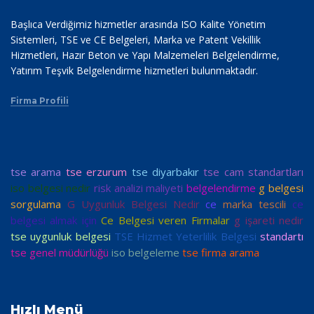
Başlıca Verdiğimiz hizmetler arasında ISO Kalite Yönetim
Sistemleri, TSE ve CE Belgeleri, Marka ve Patent Vekillik
Hizmetleri, Hazır Beton ve Yapı Malzemeleri Belgelendirme,
Yatırım Teşvik Belgelendirme hizmetleri bulunmaktadır.
Firma Profili
tse arama
tse erzurum
tse diyarbakır
tse cam standartları
iso belgesi nedir
risk analizi maliyeti
belgelendirme
g belgesi
sorgulama
G Uygunluk Belgesi Nedir
ce
marka tescili
ce
belgesi almak için
Ce Belgesi veren Firmalar
g işareti nedir
tse uygunluk belgesi
TSE Hizmet Yeterlilik Belgesi
standartı
tse genel müdürlüğü
iso belgeleme
tse firma arama
Hızlı Menü