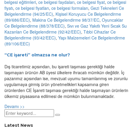
belgesi eğitimleri
,
ce belgesi faydaları
,
ce belgesi fiyat
,
ce belgesi
fiyatı
,
ce belgesi fiyatları
,
ce belgesi formaları
,
Gezi Tekneleri Ce
Belgelendirme (94/25/EC)
,
Kişisel Koruyucu Ce Belgelendirme
(89/686/EEC)
,
Makina Ce Belgelendirme 98/37/EC
,
Oyuncaklar
Ce Belgelendirme (88/378/EEC)
,
Sıvı ve Gaz Yakıtlı Yeni Sıcak Su
Kazanları Ce Belgelendirme (92/42/EEC)
,
Tıbbi Cihazlar Ce
Belgelendirme (93/42/EEC)
,
Yapı Malzemeleri Ce Belgelendirme
(89/106/EEC)
“CE işareti” olmazsa ne olur?
Dış ticaretimiz açısından, bu işareti taşıması gerektiği halde
taşımayan ürünün AB üyesi ülkelere ihracatı mümkün değildir. İç
pazarımız açısından ise, mevzuat uyumu tamamlanmış ve zorunlu
uygulamaya girmiş ürün yönetmelikleri kapsamına giren
ürünlerden CE İşareti taşıması gerektiği halde taşımayan ürünlerin
ülkemiz piyasasına edilmesi de mümkün bulunmamaktadır.
Devamı >>
Latest News