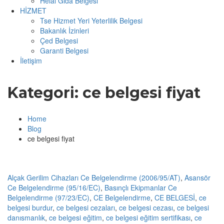
Helal Gıda Belgesi
HİZMET
Tse Hizmet Yeri Yeterlilik Belgesi
Bakanlık İzinleri
Çed Belgesi
Garanti Belgesi
İletişim
Kategori:
ce belgesi fiyat
Home
Blog
ce belgesi fiyat
Alçak Gerilim Cihazları Ce Belgelendirme (2006/95/AT)
,
Asansör
Ce Belgelendirme (95/16/EC)
,
Basınçlı Ekipmanlar Ce
Belgelendirme (97/23/EC)
,
CE Belgelendirme
,
CE BELGESİ
,
ce
belgesi burdur
,
ce belgesi cezaları
,
ce belgesi cezası
,
ce belgesi
danısmanlık
,
ce belgesi eğitim
,
ce belgesi eğitim sertifikası
,
ce