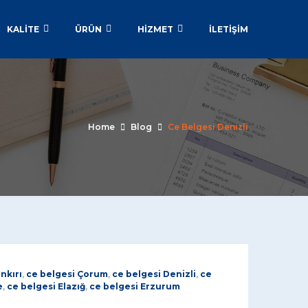
KALİTE
ÜRÜN
HİZMET
İLETIŞIM
Home
Blog
Ce Belgesi Denizli
nkırı
,
ce belgesi Çorum
,
ce belgesi Denizli
,
ce
e
,
ce belgesi Elazığ
,
ce belgesi Erzurum