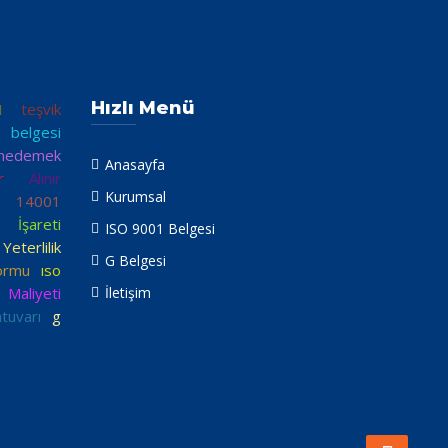
Hızlı Menü
1
teşvik
 belgesi
 nedemek
Anasayfa
r
Alınır
Kurumsal
 14001
 İşareti
ISO 9001 Belgesi
terlilik
G Belgesi
ormu
ıso
 Maliyeti
İletişim
tuvarı
g