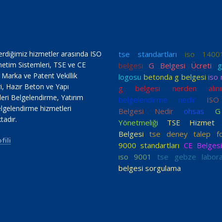
erdiğimiz hizmetler arasında ISO
tse standartları
iso 1400
netim Sistemleri, TSE ve CE
belgesi
G Belgesi Ücreti
g
, Marka ve Patent Vekillik
logosu
betonda g belgesi
iso
i, Hazır Beton ve Yapı
g belgesi nerden alını
ri Belgelendirme, Yatırım
belgelendirme nedir
ISO
lgelendirme hizmetleri
Belgesi Nedir
ohsas
G
tadır.
Yönetmeliği
TSE Hizmet Ye
Belgesi
tse deney talep f
fili
9000 standartları
CE Belgesi
ıso 9001
tse gebze labora
belgesi sorgulama