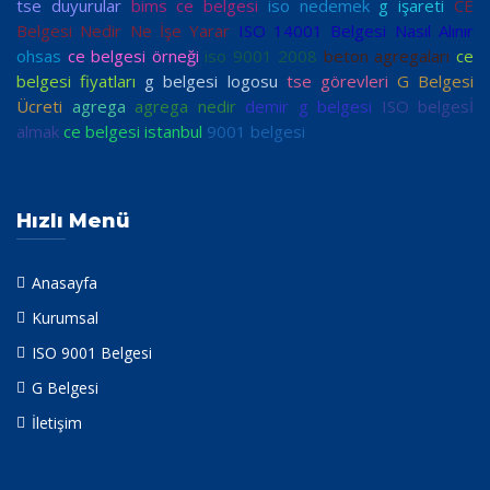
tse duyurular
bims ce belgesi
iso nedemek
g işareti
CE
Belgesi Nedir Ne İşe Yarar
ISO 14001 Belgesi Nasıl Alınır
ohsas
ce belgesi örneği
iso 9001 2008
beton agregaları
ce
belgesi fiyatları
g belgesi logosu
tse görevleri
G Belgesi
Ücreti
agrega
agrega nedir
demir g belgesi
ISO belgesİ
almak
ce belgesi istanbul
9001 belgesi
Hızlı Menü
Anasayfa
Kurumsal
ISO 9001 Belgesi
G Belgesi
İletişim