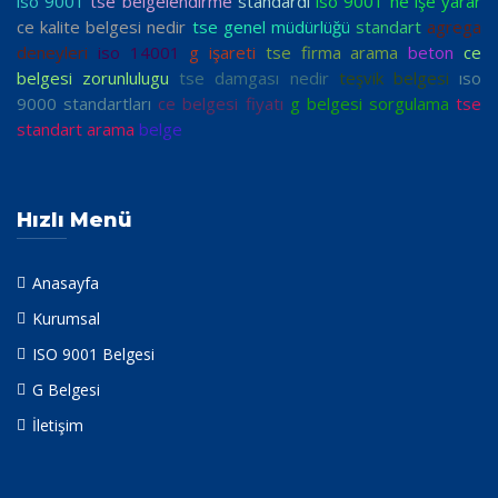
iso 9001
tse belgelendirme
standardı
iso 9001 ne işe yarar
ce kalite belgesi nedir
tse genel müdürlüğü
standart
agrega
deneyleri
iso 14001
g işareti
tse firma arama
beton
ce
belgesi zorunlulugu
tse damgası nedir
teşvik belgesi
ıso
9000 standartları
ce belgesi fiyatı
g belgesi sorgulama
tse
standart arama
belge
Hızlı Menü
Anasayfa
Kurumsal
ISO 9001 Belgesi
G Belgesi
İletişim