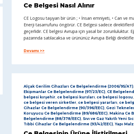
Ce Belgesi Nasıl Alınır
CE Logosu taşıyan bir ürün ; • İnsan emniyeti, • Can ve mal
Enerji tasarrufunu öngörür. CE Belgesi sadece direktiflerd
geçerlidir. CE belgesi Avrupa için yasal bir zorunluluktur. Eğ
pazarında satılacaksa ve ürününüz Avrupa Birliği direktifl
Devamı >>
Alçak Gerilim Cihazları Ce Belgelendirme (2006/95/AT)
Ekipmanlar Ce Belgelendirme (97/23/EC)
,
CE Belgelen
belgesi kırşehir
,
ce belgesi kursları
,
ce belgesi logosu
ce belgesi veren sirketler
,
ce belgesi yararları
,
ce bel
Cihazlar Ce Belgelendirme (90/396/EEC)
,
Gezi Tekneler
Koruyucu Ce Belgelendirme (89/686/EEC)
,
Makina Ce B
Belgelendirme (88/378/EEC)
,
Sıvı ve Gaz Yakıtlı Yeni 
Tıbbi Cihazlar Ce Belgelendirme (93/42/EEC)
,
Yapı Mal
Ce Belgesinin Ürüne İliştirilmesi