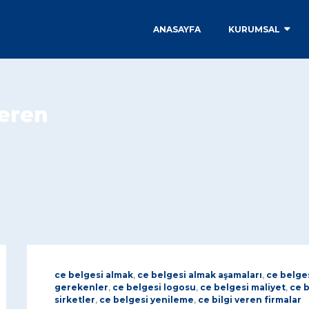
ANASAYFA
KURUMSAL
veren
ce belgesi almak
,
ce belgesi almak aşamaları
,
ce belges
gerekenler
,
ce belgesi logosu
,
ce belgesi maliyet
,
ce b
sirketler
,
ce belgesi yenileme
,
ce bilgi veren firmalar