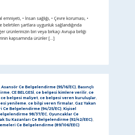
 emniyeti, • İnsan sağlığı, • Çevre koruması, •
e belirtilen şartlara uygunluk sağlandığında
er ürünlerinizin biri veya birkaçı Avrupa birliği
erinin kapsamında ürünler […]
,
Asansör Ce Belgelendirme (95/16/EC)
,
Basınçlı
dirme
,
CE BELGESİ
,
ce belgesi kimlere verilir
,
ce
,
ce belgesi maliyet
,
ce belgesi veren kuruluşlar
,
gesi yenileme
,
ce bilgi veren firmalar
,
Gaz Yakan
i Ce Belgelendirme (94/25/EC)
,
Kişisel
elgelendirme 98/37/EC
,
Oyuncaklar Ce
Sıcak Su Kazanları Ce Belgelendirme (92/42/EEC)
,
zemeleri Ce Belgelendirme (89/106/EEC)