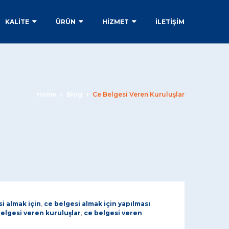
KALİTE
ÜRÜN
HİZMET
İLETIŞIM
Home
Blog
Ce Belgesi Veren Kuruluşlar
i almak için
,
ce belgesi almak için yapılması
elgesi veren kuruluşlar
,
ce belgesi veren